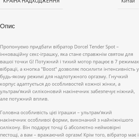
КРАЇНА НАДХОДЖЕННЯ
Китай
Опис
Пропонуємо придбати вібратор Dorcel Tender Spot –
інноваційну секс-іграшку, яка стане справжнім святом для
вашої точки G! Потужний і тихий мотор працює в 7 режимах
вібрації, а кнопка "Boost" дозволяє посилити інтенсивність у
будь-якому режимі для надпотужного оргазму. Гнучкий
корпус адаптується до особливостей кожної жінки, а
ультрам'який силіконовий накінечник забезпечує ніжний,
але потужний вплив.
Головна особливість цієї іграшки – ультрам'який
накінечник особливої ​​форми, виконаний з найніжнішого
силікону. Він подарує точці G абсолютно неймовірні
пестощі, а вам – вражаючий оргазм! Крім того, вібратор має і