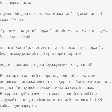
інші перевагами:
гнучке тіло для максимальної адаптації під особливості
кожної жінки;
7 режимів потужної вібрації при мінімальному рівні шуму
(не більше 50 дБ);
кнопка "Boost" для моментального посилення вібрації у
будь-якому режимі, щоб прискорити оргазм;
водонепроникність для збуджуючих ігор у ванній.
Вібратор виконаний в чорному кольорі з золотими
деталями, виглядає елегантно і дорого – його точно оцінять
по достоїнству любительки стильних секс-іграшок.
Використовуйте з лубрікантом на водній основі і не
забувайте очищати після кожної гри. В комплекті – USB-
кабель для зарядки.