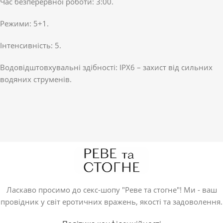
Час безперервної роботи: 3:00.
Режими: 5+1.
Інтенсивність: 5.
Водовідштовхувальні здібності: IPX6 – захист від сильних
водяних струменів.
Ласкаво просимо до секс-шопу "Реве та стогне"! Ми - ваш
провідник у світ еротичних вражень, якості та задоволення.