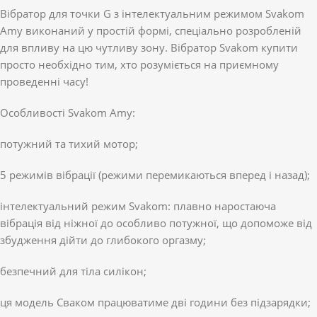
Вібратор для точки G з інтелектуальним режимом Svakom
Amy виконаний у простій формі, спеціально розробленій
для впливу на цю чутливу зону. Вібратор Svakom купити
просто необхідно тим, хто розуміється на приємному
проведенні часу!
Особливості Svakom Amy:
потужний та тихий мотор;
5 режимів вібрації (режими перемикаються вперед і назад);
інтелектуальний режим Svakom: плавно наростаюча
вібрація від ніжної до особливо потужної, що допоможе від
збудження дійти до глибокого оргазму;
безпечний для тіла силікон;
ця модель Сваком працюватиме дві години без підзарядки;