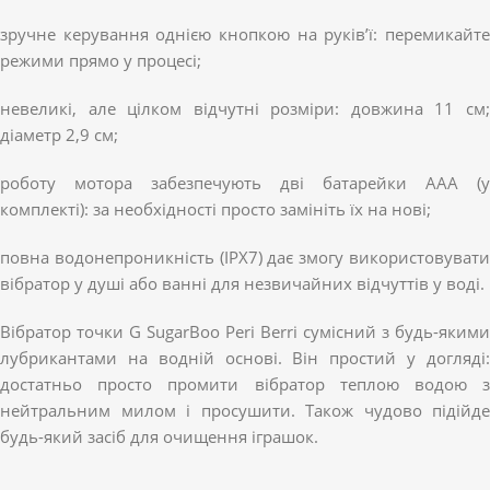
зручне керування однією кнопкою на руків’ї: перемикайте
режими прямо у процесі;
невеликі, але цілком відчутні розміри: довжина 11 см;
діаметр 2,9 см;
роботу мотора забезпечують дві батарейки ААА (у
комплекті): за необхідності просто замініть їх на нові;
повна водонепроникність (IPX7) дає змогу використовувати
вібратор у душі або ванні для незвичайних відчуттів у воді.
Вібратор точки G SugarBoo Peri Berri сумісний з будь-якими
лубрикантами на водній основі. Він простий у догляді:
достатньо просто промити вібратор теплою водою з
нейтральним милом і просушити. Також чудово підійде
будь-який засіб для очищення іграшок.