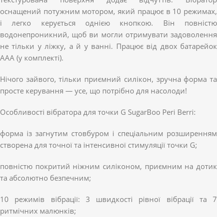
оснащений потужним мотором, який працює в 10 режимах,
і легко керується однією кнопкою. Він повністю
водонепроникний, щоб ви могли отримувати задоволення
не тільки у ліжку, а й у ванні. Працює від двох батарейок
ААА (у комплекті).
Нічого зайвого, тільки приємний силікон, зручна форма та
просте керування — усе, що потрібно для насолоди!
Особливості вібратора для точки G SugarBoo Peri Berri:
форма із загнутим стовбуром і спеціальним розширенням
створена для точної та інтенсивної стимуляції точки G;
повністю покритий ніжним силіконом, приємним на дотик
та абсолютно безпечним;
10 режимів вібрації: 3 швидкості рівної вібрації та 7
ритмічних малюнків;