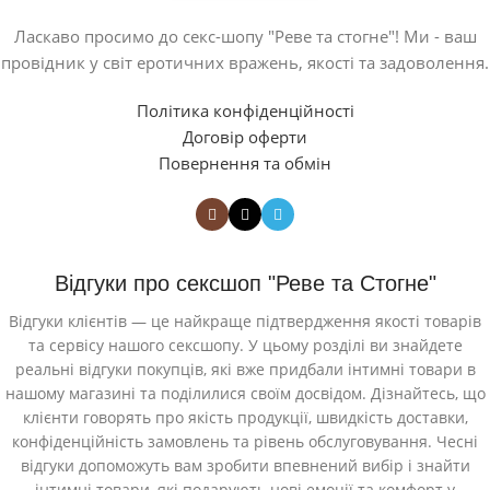
Ласкаво просимо до секс-шопу "Реве та стогне"! Ми - ваш
провідник у світ еротичних вражень, якості та задоволення.
Політика конфіденційності
Договір оферти
Повернення та обмін
Відгуки про сексшоп "Реве та Стогне"
Відгуки клієнтів — це найкраще підтвердження якості товарів
та сервісу нашого сексшопу. У цьому розділі ви знайдете
реальні відгуки покупців, які вже придбали інтимні товари в
нашому магазині та поділилися своїм досвідом. Дізнайтесь, що
клієнти говорять про якість продукції, швидкість доставки,
конфіденційність замовлень та рівень обслуговування. Чесні
відгуки допоможуть вам зробити впевнений вибір і знайти
інтимні товари, які подарують нові емоції та комфорт у