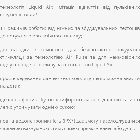
технологія Liquid Air: імітація відчуттів від пульсівних
струменів води!
11 режимів роботи: від ніжних та збуджувальних пестощів
до потужного оргазмічного впливу;
дві насадки в комплекті: для безконтактної вакуумної
стимуляції за технологією Air Pulse та для неймовірних
відчуттів під час впливу за технологією Liquid Air;
просте керування однією кнопкою, яку легко можна знайти
на дотик;
ідеальна форма: бутон комфортно лягає в долоню та його
легко утримувати однією рукою;
повна водонепроникність (IPX7) дає змогу насолоджуватися
чарівною вакуумною стимуляцією прямо у ванні або душі.