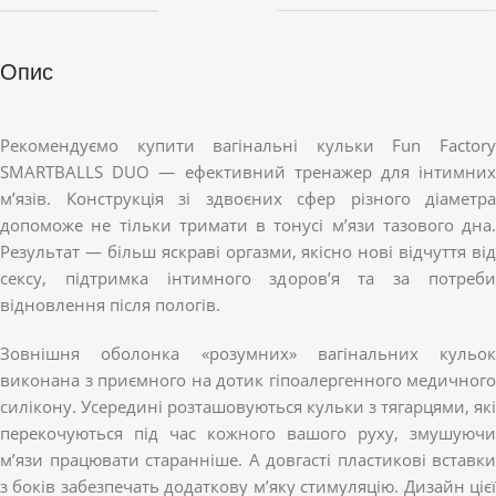
Опис
Рекомендуємо купити вагінальні кульки Fun Factory
SMARTBALLS DUO — ефективний тренажер для інтимних
м’язів. Конструкція зі здвоєних сфер різного діаметра
допоможе не тільки тримати в тонусі м’язи тазового дна.
Результат — більш яскраві оргазми, якісно нові відчуття від
сексу, підтримка інтимного здоров’я та за потреби
відновлення після пологів.
Зовнішня оболонка «розумних» вагінальних кульок
виконана з приємного на дотик гіпоалергенного медичного
силікону. Усередині розташовуються кульки з тягарцями, які
перекочуються під час кожного вашого руху, змушуючи
м’язи працювати старанніше. А довгасті пластикові вставки
з боків забезпечать додаткову м’яку стимуляцію. Дизайн цієї