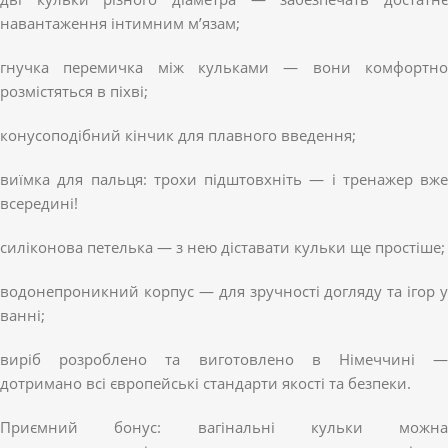
навантаження інтимним м’язам;
гнучка перемичка між кульками — вони комфортно
розмістяться в піхві;
конусоподібний кінчик для плавного введення;
виїмка для пальця: трохи підштовхніть — і тренажер вже
всередині!
силіконова петелька — з нею діставати кульки ще простіше;
водонепроникний корпус — для зручності догляду та ігор у
ванні;
виріб розроблено та виготовлено в Німеччині —
дотримано всі європейські стандарти якості та безпеки.
Приємний бонус: вагінальні кульки можна