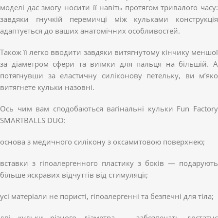
моделі дає змогу носити її навіть протягом тривалого часу:
завдяки гнучкій перемичці між кульками конструкція
адаптується до ваших анатомічних особливостей.
Також її легко вводити завдяки витягнутому кінчику меншої
за діаметром сфери та виїмки для пальця на більшій. А
потягнувши за еластичну силіконову петельку, ви м’яко
витягнете кульки назовні.
Ось чим вам сподобаються вагінальні кульки Fun Factory
SMARTBALLS DUO:
основа з медичного силікону з оксамитовою поверхнею;
вставки з гіпоалергенного пластику з боків — подарують
більше яскравих відчуттів від стимуляції;
усі матеріали не пористі, гіпоалергенні та безпечні для тіла;
дві кульки різного діаметра — забезпечать достатнє