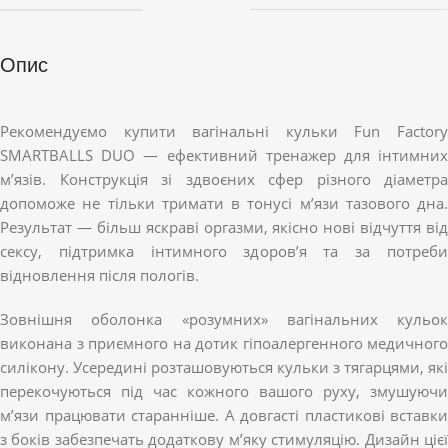
Опис
Рекомендуємо купити вагінальні кульки Fun Factory
SMARTBALLS DUO — ефективний тренажер для інтимних
м’язів. Конструкція зі здвоєних сфер різного діаметра
допоможе не тільки тримати в тонусі м’язи тазового дна.
Результат — більш яскраві оргазми, якісно нові відчуття від
сексу, підтримка інтимного здоров’я та за потреби
відновлення після пологів.
Зовнішня оболонка «розумних» вагінальних кульок
виконана з приємного на дотик гіпоалергенного медичного
силікону. Усередині розташовуються кульки з тягарцями, які
перекочуються під час кожного вашого руху, змушуючи
м’язи працювати старанніше. А довгасті пластикові вставки
з боків забезпечать додаткову м’яку стимуляцію. Дизайн цієї