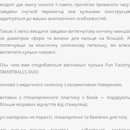
моделі дає змогу носити її навіть протягом тривалого часу:
завдяки гнучкій перемичці між кульками конструкція
адаптується до ваших анатомічних особливостей.
Також її легко вводити завдяки витягнутому кінчику меншої
за діаметром сфери та виїмки для пальця на більшій. А
потягнувши за еластичну силіконову петельку, ви м’яко
витягнете кульки назовні.
Ось чим вам сподобаються вагінальні кульки Fun Factory
SMARTBALLS DUO:
основа з медичного силікону з оксамитовою поверхнею;
вставки з гіпоалергенного пластику з боків — подарують
більше яскравих відчуттів від стимуляції;
усі матеріали не пористі, гіпоалергенні та безпечні для тіла;
дві кульки різного діаметра — забезпечать достатнє