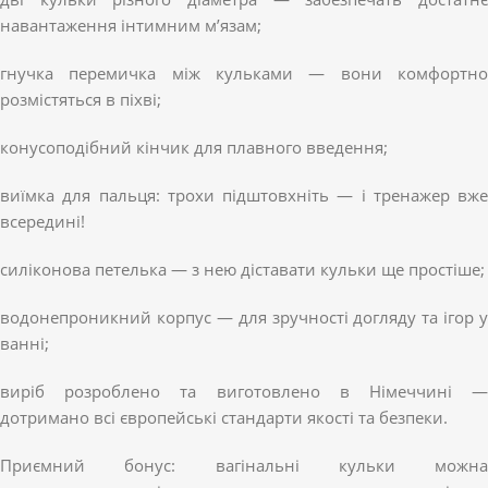
навантаження інтимним м’язам;
гнучка перемичка між кульками — вони комфортно
розмістяться в піхві;
конусоподібний кінчик для плавного введення;
виїмка для пальця: трохи підштовхніть — і тренажер вже
всередині!
силіконова петелька — з нею діставати кульки ще простіше;
водонепроникний корпус — для зручності догляду та ігор у
ванні;
виріб розроблено та виготовлено в Німеччині —
дотримано всі європейські стандарти якості та безпеки.
Приємний бонус: вагінальні кульки можна