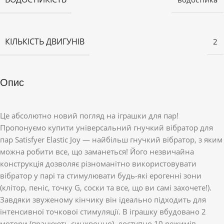
КІЛЬКІСТЬ ДВИГУНІВ
2
Опис
Це абсолютно новий погляд на іграшки для пар!
Пропонуємо купити універсальний гнучкий вібратор для
пар Satisfyer Elastic Joy — найбільш гнучкий вібратор, з яким
можна робити все, що заманеться! Його незвичайна
конструкція дозволяє різноманітно використовувати
вібратор у парі та стимулювати будь-які ерогенні зони
(клітор, пеніс, точку G, соски та все, що ви самі захочете!).
Завдяки звуженому кінчику він ідеально підходить для
інтенсивної точкової стимуляції. В іграшку вбудовано 2
мотори (працюють синхронно), доступно 10 режимів