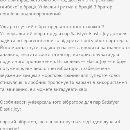
глибокої вібрації. Унікальні ритми вібрації! Вібратор
повністю водонепроникний.
Ультра гнучкий вібратор для кожного та кожної!
Універсальний вібратор для пар Satisfyer Elastic Joy дозволяє
задіяти всі ерогенні зони та відкрити нові у обох партнерів.
Його можна гнути, надягати на пеніс, вводити вагінально та
анально, пестити соски та клітор, використовувати для
подвійного проникнення. Ця модель — Elastic Joy — вібрує
потужніше, ніж аналогічні вібратори, і забезпечена
звуженим кінцем з жорсткою гранню для суперточкової
стимуляції. Виробник пропонує 16 варіантів використання
та, звичайно, ви можете вигадувати свої.
Особливості універсального вібратора для пар Satisfyer
Elastic Joy:
парний вібратор, що підлаштовується під індивідуальні
потреби!