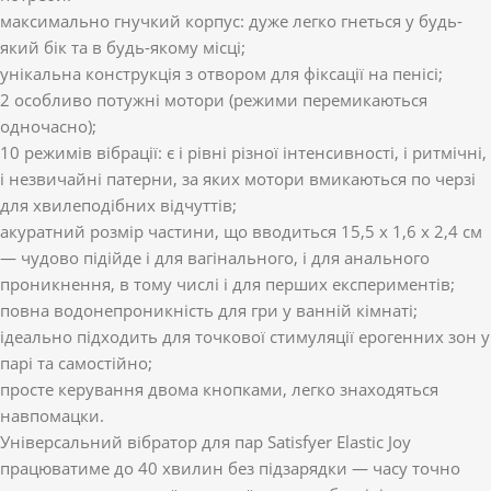
максимально гнучкий корпус: дуже легко гнеться у будь-
який бік та в будь-якому місці;
унікальна конструкція з отвором для фіксації на пенісі;
2 особливо потужні мотори (режими перемикаються
одночасно);
10 режимів вібрації: є і рівні різної інтенсивності, і ритмічні,
і незвичайні патерни, за яких мотори вмикаються по черзі
для хвилеподібних відчуттів;
акуратний розмір частини, що вводиться 15,5 х 1,6 х 2,4 см
— чудово підійде і для вагінального, і для анального
проникнення, в тому числі і для перших експериментів;
повна водонепроникність для гри у ванній кімнаті;
ідеально підходить для точкової стимуляції ерогенних зон у
парі та самостійно;
просте керування двома кнопками, легко знаходяться
навпомацки.
Універсальний вібратор для пар Satisfyer Elastic Joy
працюватиме до 40 хвилин без підзарядки — часу точно