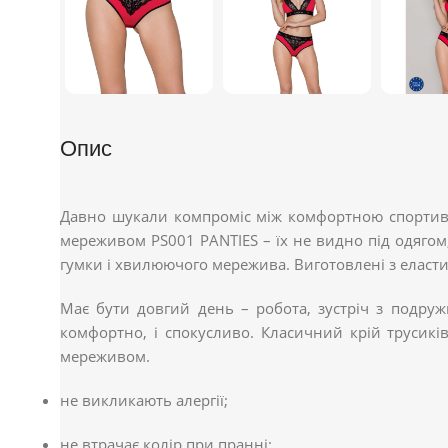
Опис
Давно шукали компроміс між комфортною спортивн
мереживом PS001 PANTIES – їх не видно під одягом
гумки і хвилюючого мережива. Виготовлені з еласт
Має бути довгий день – робота, зустріч з подруж
комфортно, і спокусливо. Класичний крій трусик
мереживом.
не викликають алергії;
не втрачає колір при пранні;