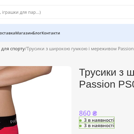
оставка
Магазин
Блог
Контакти
 для спорту
Трусики з широкою гумкою і мереживом Passion P
Трусики з 
Passion PS
860
₴
3 в наявності
3 в наявності