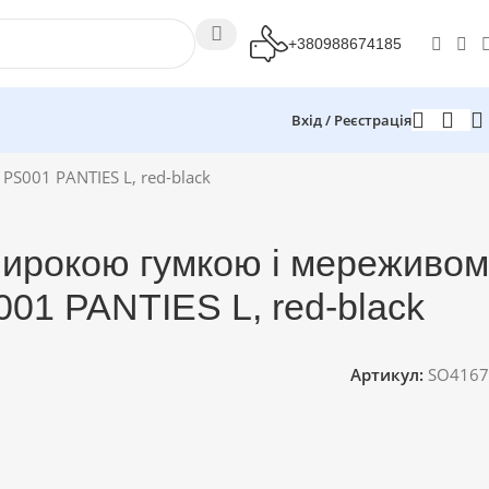
+380988674185
Вхід / Реєстрація
S001 PANTIES L, red-black
широкою гумкою і мереживом
001 PANTIES L, red-black
Артикул:
SO4167