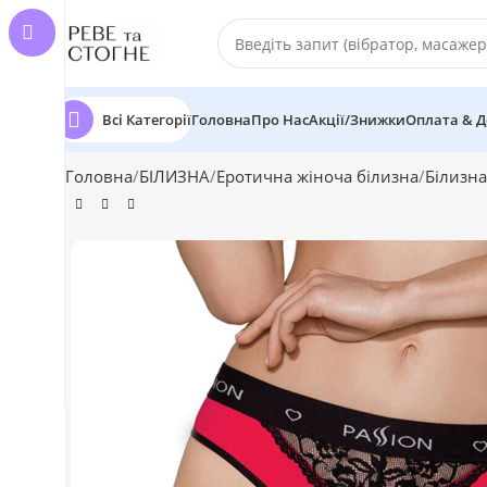
Всі Категорії
Головна
Про Нас
Акції/Знижки
Оплата & Д
Головна
БІЛИЗНА
Еротична жіноча білизна
Білизна