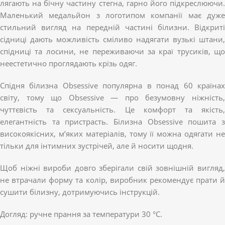
лягають на бічну частину стегна, гарно його підкреслюючи.
Маленький медальйон з логотипом компанії має дуже
стильний вигляд на передній частині білизни. Відкриті
сідниці дають можливість сміливо надягати вузькі штани,
спідниці та лосини, не переживаючи за краї трусиків, що
неестетично проглядають крізь одяг.
Спідня білизна Obsessive популярна в понад 60 країнах
світу, тому що Obsessive — про безумовну ніжність,
чуттєвість та сексуальність. Це комфорт та якість,
елегантність та пристрасть. Білизна Obsessive пошита з
високоякісних, м’яких матеріалів, тому її можна одягати не
тільки для інтимних зустрічей, але й носити щодня.
Щоб ніжні вироби довго зберігали свій зовнішній вигляд,
не втрачали форму та колір, виробник рекомендує прати й
сушити білизну, дотримуючись інструкцій.
Догляд: ручне прання за температури 30 °C.