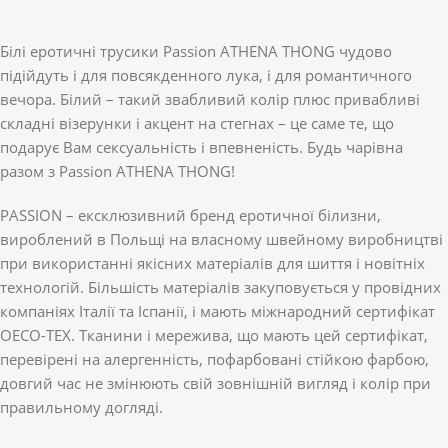
Білі еротичні трусики Passion ATHENA THONG чудово
підійдуть і для повсякденного лука, і для романтичного
вечора. Білий – такий звабливий колір плюс привабливі
складні візерунки і акцент на стегнах – це саме те, що
подарує Вам сексуальність і впевненість. Будь чарівна
разом з Passion ATHENA THONG!
PASSION – ексклюзивний бренд еротичної білизни,
вироблений в Польщі на власному швейному виробництві
при використанні якісних матеріалів для шиття і новітніх
технологій. Більшість матеріалів закуповується у провідних
компаніях Італії та Іспанії, і мають міжнародний сертифікат
OECO-TEX. Тканини і мережива, що мають цей сертифікат,
перевірені на алергенність, пофарбовані стійкою фарбою,
довгий час не змінюють свій зовнішній вигляд і колір при
правильному догляді.