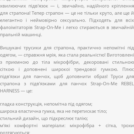
хвилюючих підв'язок — і, звичайно, надійного кріплення
для страпона! Тепер страпон — це не тільки круто, але ще й
елегантно і неймовірно сексуально. Підходять для всіх
фалоімітаторів Strap-On-Me і легко стираються в звичайній
пральній машинці.
Вишукані трусики для страпона, практично непомітні під
одягом, — справжня мрія, яка стала реальністю! Виготовлені
з приємною до тіла мікрофібри, декоровані стильною
сіткою і доповнені широкої трендової гумкою. Плюс
підв'язки для панчох, щоб доповнити образ! Труси для
страпона з підв'язками для панчох Strap-On-Me REBEL
HARNESS — це:
гладка конструкція, непомітна під одягом;
широка еластична гумка, яка не перетискає тіло;
стильний дизайн, що підкреслює талію;
м'які комфортні матеріали: мікрофібра + сітка, трохи
розтягуються;