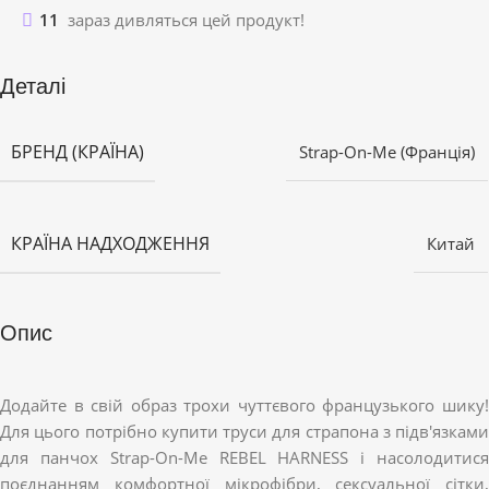
11
зараз дивляться цей продукт!
Деталі
БРЕНД (КРАЇНА)
Strap-On-Me (Франція)
КРАЇНА НАДХОДЖЕННЯ
Китай
Опис
Додайте в свій образ трохи чуттєвого французького шику!
Для цього потрібно купити труси для страпона з підв'язками
для панчох Strap-On-Me REBEL HARNESS і насолодитися
поєднанням комфортної мікрофібри, сексуальної сітки,