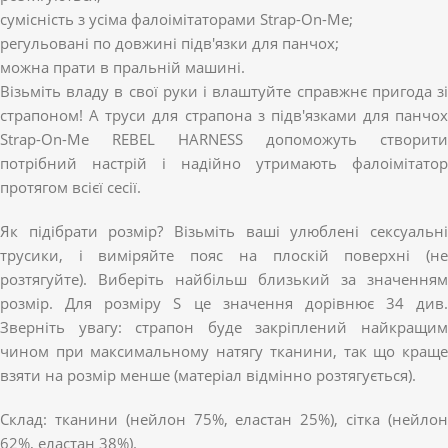
сумісність з усіма фалоімітаторами Strap-On-Me;
регульовані по довжині підв'язки для панчох;
можна прати в пральній машині.
Візьміть владу в свої руки і влаштуйте справжнє пригода зі
страпоном! А труси для страпона з підв'язками для панчох
Strap-On-Me REBEL HARNESS допоможуть створити
потрібний настрій і надійно утримають фалоімітатор
протягом всієї сесії.
Як підібрати розмір? Візьміть ваші улюблені сексуальні
трусики, і виміряйте пояс на плоскій поверхні (не
розтягуйте). Виберіть найбільш близький за значенням
розмір. Для розміру S це значення дорівнює 34 див.
Зверніть увагу: страпон буде закріплений найкращим
чином при максимальному натягу тканини, так що краще
взяти на розмір менше (матеріал відмінно розтягується).
Склад: тканини (нейлон 75%, еластан 25%), сітка (нейлон
62%, еластан 38%).