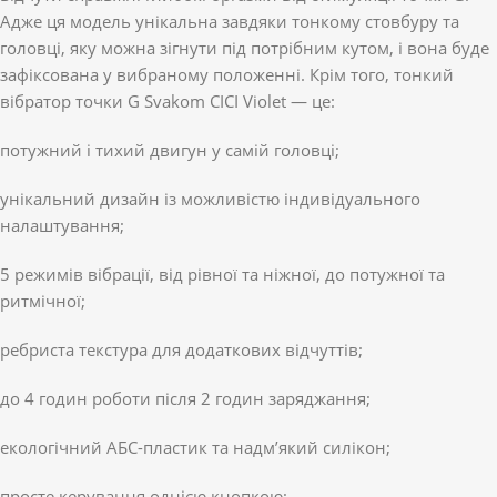
Адже ця модель унікальна завдяки тонкому стовбуру та
головці, яку можна зігнути під потрібним кутом, і вона буде
зафіксована у вибраному положенні. Крім того, тонкий
вібратор точки G Svakom CICI Violet — це:
потужний і тихий двигун у самій головці;
унікальний дизайн із можливістю індивідуального
налаштування;
5 режимів вібрації, від рівної та ніжної, до потужної та
ритмічної;
ребриста текстура для додаткових відчуттів;
до 4 годин роботи після 2 годин заряджання;
екологічний АБС-пластик та надм’який силікон;
просте керування однією кнопкою;