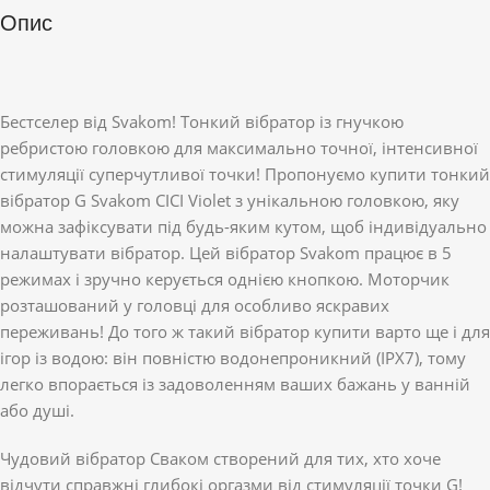
Опис
Бестселер від Svakom! Тонкий вібратор із гнучкою
ребристою головкою для максимально точної, інтенсивної
стимуляції суперчутливої ​​точки! Пропонуємо купити тонкий
вібратор G Svakom CICI Violet з унікальною головкою, яку
можна зафіксувати під будь-яким кутом, щоб індивідуально
налаштувати вібратор. Цей вібратор Svakom працює в 5
режимах і зручно керується однією кнопкою. Моторчик
розташований у головці для особливо яскравих
переживань! До того ж такий вібратор купити варто ще і для
ігор із водою: він повністю водонепроникний (IPX7), тому
легко впорається із задоволенням ваших бажань у ванній
або душі.
Чудовий вібратор Сваком створений для тих, хто хоче
відчути справжні глибокі оргазми від стимуляції точки G!