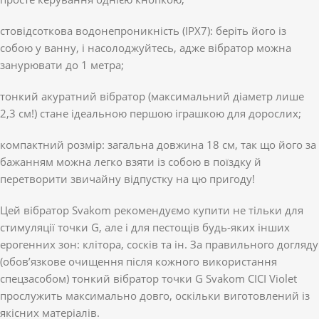
стовідсоткова водонепроникність (IPX7): беріть його із
собою у ванну, і насолоджуйтесь, адже вібратор можна
занурювати до 1 метра;
тонкий акуратний вібратор (максимальний діаметр лише
2,3 см!) стане ідеальною першою іграшкою для дорослих;
компактний розмір: загальна довжина 18 см, так що його за
бажанням можна легко взяти із собою в поїздку й
перетворити звичайну відпустку на цю пригоду!
Цей вібратор Svakom рекомендуємо купити не тільки для
стимуляції точки G, але і для пестощів будь-яких інших
ерогенних зон: клітора, сосків та ін. За правильного догляду
(обов’язкове очищення після кожного використання
спецзасобом) тонкий вібратор точки G Svakom CICI Violet
прослужить максимально довго, оскільки виготовлений із
якісних матеріалів.