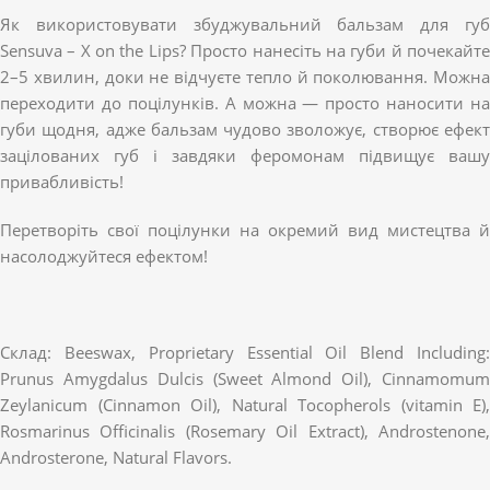
Як використовувати збуджувальний бальзам для губ
Sensuva – X on the Lips? Просто нанесіть на губи й почекайте
2–5 хвилин, доки не відчуєте тепло й поколювання. Можна
переходити до поцілунків. А можна — просто наносити на
губи щодня, адже бальзам чудово зволожує, створює ефект
зацілованих губ і завдяки феромонам підвищує вашу
привабливість!
Перетворіть свої поцілунки на окремий вид мистецтва й
насолоджуйтеся ефектом!
Склад: Beeswax, Proprietary Essential Oil Blend Including:
Prunus Amygdalus Dulcis (Sweet Almond Oil), Cinnamomum
Zeylanicum (Cinnamon Oil), Natural Tocopherols (vitamin E),
Rosmarinus Officinalis (Rosemary Oil Extract), Androstenone,
Androsterone, Natural Flavors.