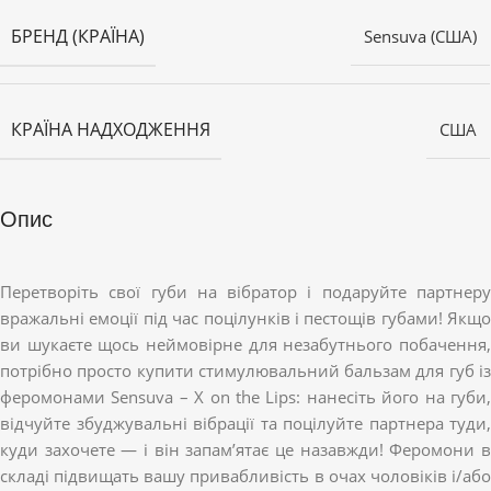
БРЕНД (КРАЇНА)
Sensuva (США)
КРАЇНА НАДХОДЖЕННЯ
США
Опис
Перетворіть свої губи на вібратор і подаруйте партнеру
вражальні емоції під час поцілунків і пестощів губами! Якщо
ви шукаєте щось неймовірне для незабутнього побачення,
потрібно просто купити стимулювальний бальзам для губ із
феромонами Sensuva – X on the Lips: нанесіть його на губи,
відчуйте збуджувальні вібрації та поцілуйте партнера туди,
куди захочете — і він запам’ятає це назавжди! Феромони в
складі підвищать вашу привабливість в очах чоловіків і/або