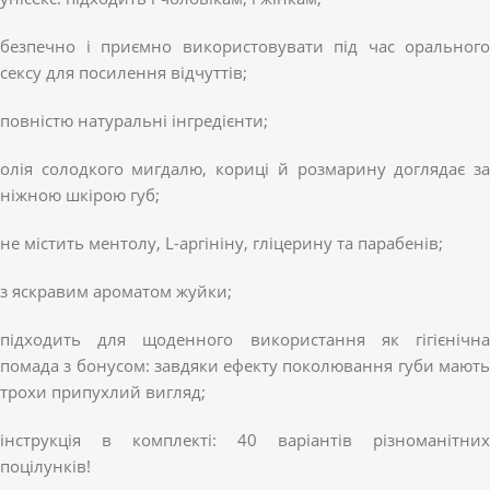
безпечно і приємно використовувати під час орального
сексу для посилення відчуттів;
повністю натуральні інгредієнти;
олія солодкого мигдалю, кориці й розмарину доглядає за
ніжною шкірою губ;
не містить ментолу, L-аргініну, гліцерину та парабенів;
з яскравим ароматом жуйки;
підходить для щоденного використання як гігієнічна
помада з бонусом: завдяки ефекту поколювання губи мають
трохи припухлий вигляд;
інструкція в комплекті: 40 варіантів різноманітних
поцілунків!