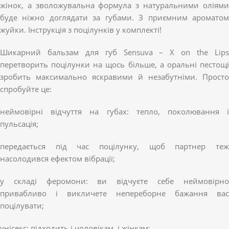
жінок, а зволожувальна формула з натуральними оліями
буде ніжно доглядати за губами. З приємним ароматом
жуйки. Інструкція з поцілунків у комплекті!
Шикарний бальзам для губ Sensuva – X on the Lips
перетворить поцілунки на щось більше, а оральні пестощі
зробить максимально яскравими й незабутніми. Просто
спробуйте це:
неймовірні відчуття на губах: тепло, поколювання і
пульсація;
передається під час поцілунку, щоб партнер теж
насолодився ефектом вібрації;
у складі феромони: ви відчуєте себе неймовірно
привабливо і викличете непереборне бажання вас
поцілувати;
унісекс: підходить і чоловікам, і жінкам;