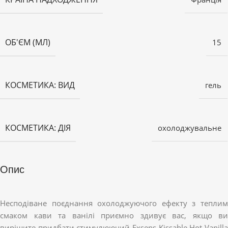
ОБ'ЄМ (МЛ)
15
КОСМЕТИКА: ВИД
гель
КОСМЕТИКА: ДІЯ
охолоджувальне
Опис
Несподіване поєднання охолоджуючого ефекту з теплим
смаком кави та ванілі приємно здивує вас, якщо ви
вирішите придбати стимулюючий Exsens Kissable Hot Vanilla