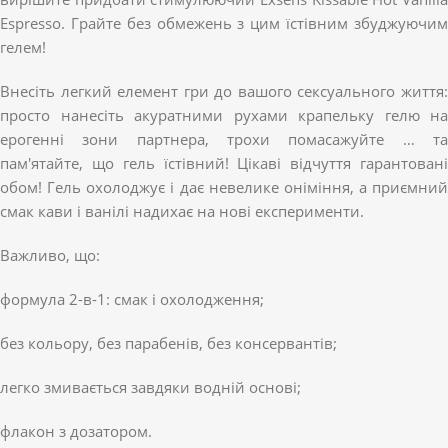
Espresso. Грайте без обмежень з цим їстівним збуджуючим
гелем!
Внесіть легкий елемент гри до вашого сексуального життя:
просто нанесіть акуратними рухами крапельку гелю на
ерогенні зони партнера, трохи помасажуйте … та
пам'ятайте, що гель їстівний! Цікаві відчуття гарантовані
обом! Гель охолоджує і дає невелике оніміння, а приємний
смак кави і ванілі надихає на нові експерименти.
Важливо, що:
формула 2-в-1: смак і охолодження;
без кольору, без парабенів, без консервантів;
легко змивається завдяки водній основі;
флакон з дозатором.