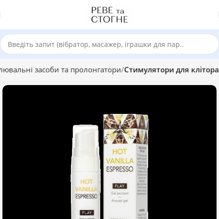
лювальні засоби та пролонгатори
Стимулятори для клітора