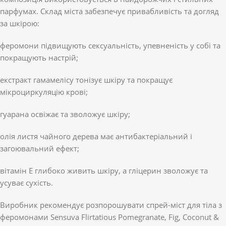
парфумах. Склад міста забезпечує привабливість та догляд
за шкірою:
феромони підвищують сексуальність, упевненість у собі та
покращують настрій;
екстракт гамамелісу тонізує шкіру та покращує
мікроциркуляцію крові;
гуарана освіжає та зволожує шкіру;
олія листя чайного дерева має антибактеріальний і
загоювальний ефект;
вітамін Е глибоко живить шкіру, а гліцерин зволожує та
усуває сухість.
Виробник рекомендує розпорошувати спрей-міст для тіла з
феромонами Sensuva Flirtatious Pomegranate, Fig, Coconut &