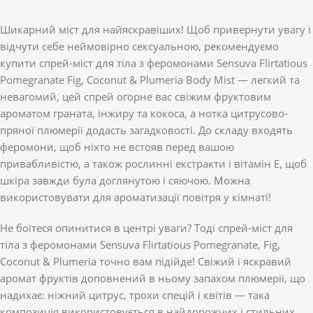
Шикарний міст для найяскравіших! Щоб привернути увагу і
відчути себе неймовірно сексуальною, рекомендуємо
купити спрей-міст для тіла з феромонами Sensuva Flirtatious
Pomegranate Fig, Coconut & Plumeria Body Mist — легкий та
невагомий, цей спрей огорне вас свіжим фруктовим
ароматом граната, інжиру та кокоса, а нотка цитрусово-
пряної плюмерії додасть загадковості. До складу входять
феромони, щоб ніхто не встояв перед вашою
привабливістю, а також рослинні екстракти і вітамін Е, щоб
шкіра завжди була доглянутою і сяючою. Можна
використовувати для ароматизації повітря у кімнаті!
Не боїтеся опинитися в центрі уваги? Тоді спрей-міст для
тіла з феромонами Sensuva Flirtatious Pomegranate, Fig,
Coconut & Plumeria точно вам підійде! Свіжий і яскравий
аромат фруктів доповнений в ньому запахом плюмерії, що
надихає: ніжний цитрус, трохи спецій і квітів — така
композиція використовується в найдорожчих і стильних