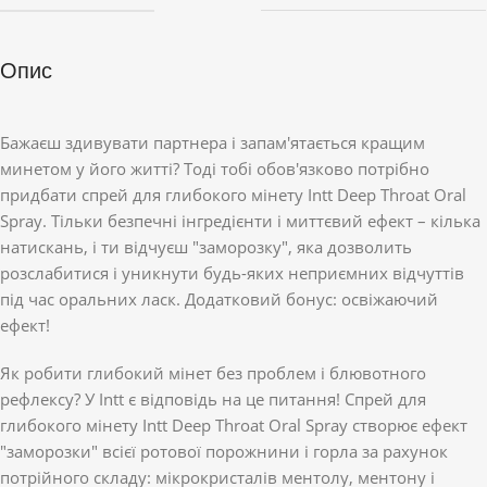
Опис
Бажаєш здивувати партнера і запам'ятається кращим
минетом у його житті? Тоді тобі обов'язково потрібно
придбати спрей для глибокого мінету Intt Deep Throat Oral
Spray. Тільки безпечні інгредієнти і миттєвий ефект – кілька
натискань, і ти відчуєш "заморозку", яка дозволить
розслабитися і уникнути будь-яких неприємних відчуттів
під час оральних ласк. Додатковий бонус: освіжаючий
ефект!
Як робити глибокий мінет без проблем і блювотного
рефлексу? У Intt є відповідь на це питання! Спрей для
глибокого мінету Intt Deep Throat Oral Spray створює ефект
"заморозки" всієї ротової порожнини і горла за рахунок
потрійного складу: мікрокристалів ментолу, ментону і