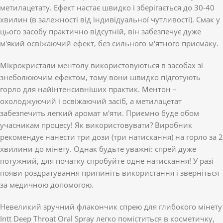
метилацетату. Ефект настає швидко і зберігається до 30-40
хвилин (в залежності від індивідуальної чутливості). Смак у
цього засобу практично відсутній, він забезпечує дуже
м'який освіжаючий ефект, без сильного м'ятного присмаку.
Мікрокристали ментолу використовуються в засобах зі
знеболюючим ефектом, тому вони швидко підготують
горло для найінтенсивніших практик. Ментон –
охолоджуючий і освіжаючий засіб, а метилацетат
забезпечить легкий аромат м'яти. Приємно буде обом
учасникам процесу! Як використовувати? Виробник
рекомендує нанести три дози (три натискання) на горло за 2
хвилини до мінету. Однак будьте уважні: спрей дуже
потужний, для початку спробуйте одне натискання! У разі
появи роздратування припиніть використання і зверніться
за медичною допомогою.
Невеликий зручний флакончик спрею для глибокого мінету
Intt Deep Throat Oral Spray легко поміститься в косметичку,