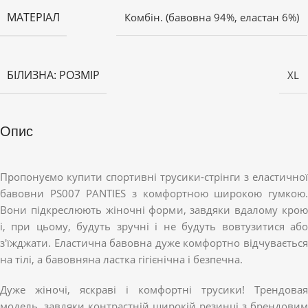
МАТЕРІАЛ
Комбін. (бавовна 94%, еластан 6%)
БІЛИЗНА: РОЗМІР
XL
Опис
Пропонуємо купити спортивні трусики-стрінги з еластичної
бавовни PS007 PANTIES з комфортною широкою гумкою.
Вони підкреслюють жіночні форми, завдяки вдалому крою
і, при цьому, будуть зручні і не будуть вовтузитися або
з'їжджати. Еластична бавовна дуже комфортно відчувається
на тілі, а бавовняна ластка гігієнічна і безпечна.
Дуже жіночі, яскраві і комфортні трусики! Трендовая
модель, завдяки контрастній широкій резинці з брендовим