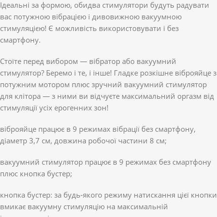
Ідеальні за формою, обидва стимулятори будуть радувати
вас потужною вібрацією і дивовижною вакуумною
стимуляцією! Є можливість використовувати і без
смартфону.
Стоїте перед вибором — вібратор або вакуумний
стимулятор? Беремо і те, і інше! Гладке розкішне віброяйце з
потужним мотором плюс зручний вакуумний стимулятор
для клітора — з ними ви відчуєте максимальний оргазм від
стимуляції усіх ерогенних зон!
віброяйце працює в 9 режимах вібрації без смартфону,
діаметр 3,7 см, довжина робочої частини 8 см;
вакуумний стимулятор працює в 9 режимах без смартфону
плюс кнопка бустер;
кнопка бустер: за будь-якого режиму натискання цієї кнопки
вмикає вакуумну стимуляцію на максимальній