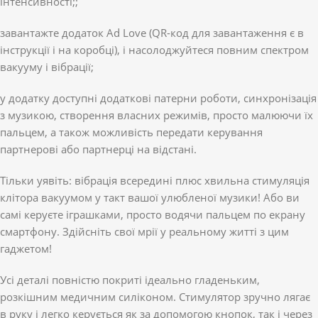
інтенсивності;;
завантажте додаток Ad Love (QR-код для завантаження є в
інструкції і на коробці), і насолоджуйтеся повним спектром
вакууму і вібрації;
у додатку доступні додаткові патерни роботи, синхронізація
з музикою, створення власних режимів, просто малюючи їх
пальцем, а також можливість передати керування
партнерові або партнерці на відстані.
Тільки уявіть: вібрація всередині плюс хвильна стимуляція
клітора вакуумом у такт вашої улюбленої музики! Або ви
самі керуєте іграшками, просто водячи пальцем по екрану
смартфону. Здійсніть свої мрії у реальному житті з цим
гаджетом!
Усі деталі повністю покриті ідеально гладеньким,
розкішним медичним силіконом. Стимулятор зручно лягає
в руку і легко керується як за допомогою кнопок, так і через