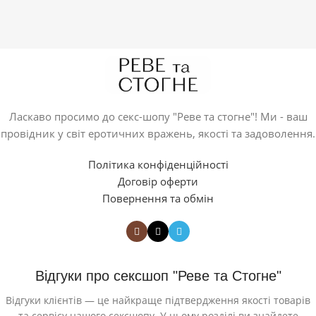
Ласкаво просимо до секс-шопу "Реве та стогне"! Ми - ваш
провідник у світ еротичних вражень, якості та задоволення.
Політика конфіденційності
Договір оферти
Повернення та обмін
Відгуки про сексшоп "Реве та Стогне"
Відгуки клієнтів — це найкраще підтвердження якості товарів
та сервісу нашого сексшопу. У цьому розділі ви знайдете