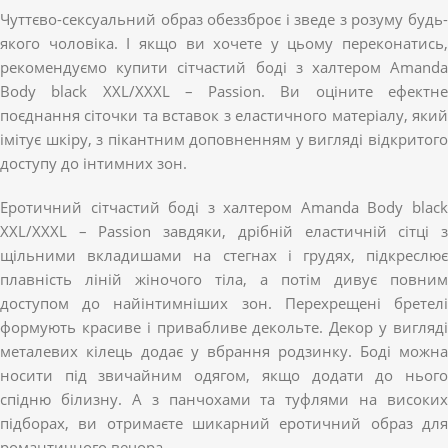
Чуттєво-сексуальний образ обеззброє і зведе з розуму будь-
якого чоловіка. І якщо ви хочете у цьому переконатись,
рекомендуємо купити сітчастий боді з халтером Amanda
Body black XXL/XXXL – Passion. Ви оціните ефектне
поєднання сіточки та вставок з еластичного матеріалу, який
імітує шкіру, з пікантним доповненням у вигляді відкритого
доступу до інтимних зон.
Еротичний сітчастий боді з халтером Amanda Body black
XXL/XXXL – Passion завдяки, дрібній еластичній сітці з
щільними вкладишами на стегнах і грудях, підкреслює
плавність ліній жіночого тіла, а потім дивує повним
доступом до найінтимніших зон. Перехрещені бретелі
формують красиве і привабливе декольте. Декор у вигляді
металевих кілець додає у вбрання родзинку. Боді можна
носити під звичайним одягом, якщо додати до нього
спідню білизну. А з панчохами та туфлями на високих
підборах, ви отримаєте шикарний еротичний образ для
романтичного вечора.