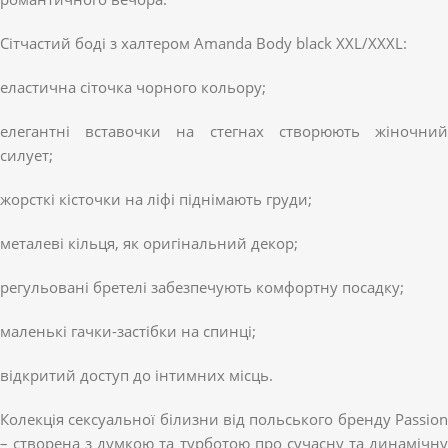
Сітчастий боді з халтером Amanda Body black XXL/XXXL:
еластична сіточка чорного кольору;
елегантні вставочки на стегнах створюють жіночний
силует;
жорсткі кісточки на ліфі піднімають груди;
металеві кільця, як оригінальний декор;
регульовані бретелі забезпечують комфортну посадку;
маленькі гачки-застібки на спинці;
відкритий доступ до інтимних місць.
Колекція сексуальної білизни від польського бренду Passion
– створена з думкою та турботою про сучасну та динамічну