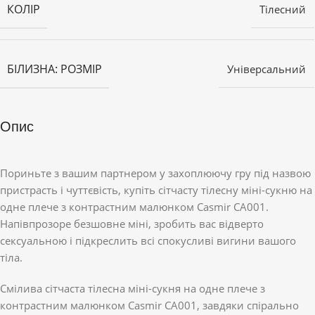
КОЛІР
Тілесний
БІЛИЗНА: РОЗМІР
Універсальний
Опис
Пориньте з вашим партнером у захоплюючу гру під назвою
пристрасть і чуттєвість, купіть сітчасту тілесну міні-сукню на
одне плече з контрастним малюнком Casmir CA001.
Напівпрозоре безшовне міні, зробить вас відверто
сексуальною і підкреслить всі спокусливі вигини вашого
тіла.
Смілива сітчаста тілесна міні-сукня на одне плече з
контрастним малюнком Casmir CA001, завдяки спірально