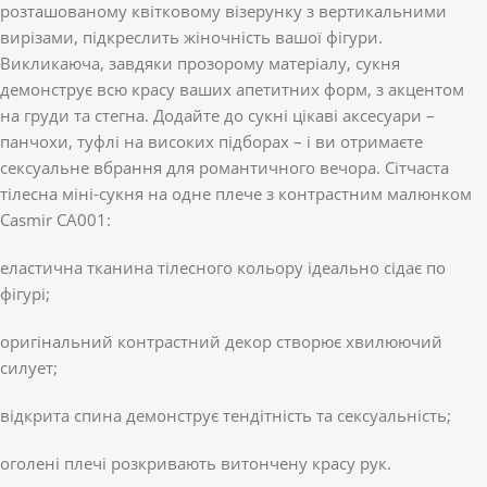
розташованому квітковому візерунку з вертикальними
вирізами, підкреслить жіночність вашої фігури.
Викликаюча, завдяки прозорому матеріалу, сукня
демонструє всю красу ваших апетитних форм, з акцентом
на груди та стегна. Додайте до сукні цікаві аксесуари –
панчохи, туфлі на високих підборах – і ви отримаєте
сексуальне вбрання для романтичного вечора. Сітчаста
тілесна міні-сукня на одне плече з контрастним малюнком
Casmir CA001:
еластична тканина тілесного кольору ідеально сідає по
фігурі;
оригінальний контрастний декор створює хвилюючий
силует;
відкрита спина демонструє тендітність та сексуальність;
оголені плечі розкривають витончену красу рук.