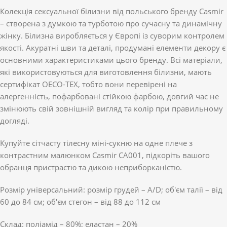
Колекція сексуальної білизни від польського бренду Casmir
– створена з думкою та турботою про сучасну та динамічну
жінку. Білизна виробляється у Європі із суворим контролем
якості. Акуратні шви та деталі, продумані елементи декору є
основними характеристиками цього бренду. Всі матеріали,
які використовуються для виготовлення білизни, мають
сертифікат OECO-TEX, тобто вони перевірені на
алергенність, пофарбовані стійкою фарбою, довгий час не
змінюють свій зовнішній вигляд та колір при правильному
догляді.
Купуйте сітчасту тілесну міні-сукню на одне плече з
контрастним малюнком Casmir CA001, підкоріть вашого
обранця пристрастю та дикою неприборканістю.
Розмір універсальний: розмір грудей – А/D; об'єм талії – від
60 до 84 см; об'єм стегон – від 88 до 112 см
Склад: поліамід – 80%; еластан – 20%