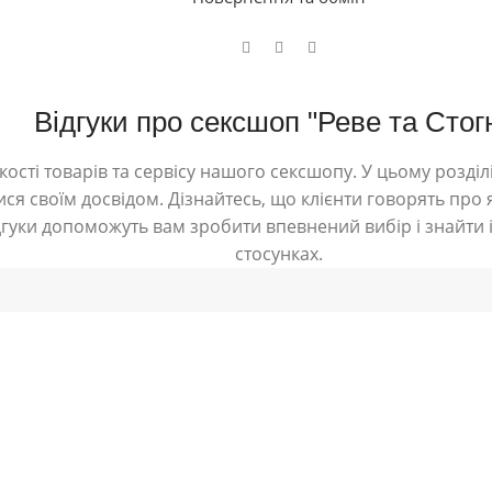
Відгуки про сексшоп "Реве та Стог
ості товарів та сервісу нашого сексшопу. У цьому розділі
ся своїм досвідом. Дізнайтесь, що клієнти говорять про я
дгуки допоможуть вам зробити впевнений вибір і знайти і
стосунках.