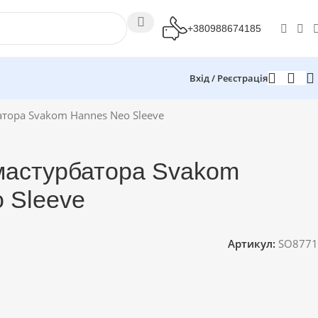
+380988674185
Вхід / Реєстрація
атора Svakom Hannes Neo Sleeve
мастурбатора Svakom
 Sleeve
Артикул:
SO8771