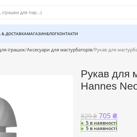
 & ДОСТАВКА
МАГАЗИН
БЛОГ
КОНТАКТИ
для іграшок
Аксесуари для мастурбаторів
Рукав для мастурб
Рукав для 
Hannes Neo
705
₴
829
₴
5 в наявності
5 в наявності