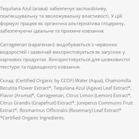
Tequilana Azul (агава): забезпечує заспокійливу,
пом’якшувальну та зволожувальну властивості. У цій
формулі працює як органічна альтернатива гліцерину,
забезпечуючи ідеальне та приємне ковзання.
Carrageenan (карагенан): видобувається з червоних
водоростей і зазвичай використовується як загусник у
харчових продуктах. Використовується для шовковистої
текстури та підвищеного ковзання.
Склад: (Certified Organic by CCOF) Water (Aqua), Chamomilla
Recutita Flower Extract*, Tequilana Azul (Agave) Leaf Extract*,
Flavor (Aroma)*, Carrageenan, Citrus Limon (Lemon) Extract*,
Citrus Grandis (Grapefruit) Extract*, Juniperus Communis Fruit
Extract*, Rosmarinus Officinalis (Rosemary) Leaf Extract*
*Certified Organic Ingredients.