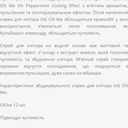
Clit Me On Peppermint Cooling Effect з м’ятним ароматом,
пульсівним та охолоджувальним ефектом. Після нанесення
спрею для клітора Intt Clit Me збільшується кровообіг у зоні
використання, з’являється легке поколювання, як
бульбашки лимонаду, збільшується чутливість.
Спрей для клітора на водній основі має миттєвий та
відчутний ефект. У складі є екстракт акмели, який посилює
чутливість та збудження клітора. М’ятний спрей створює
приємне відчуття охолодження, що поєднується з
вираженою пульсацією, дуже схоже на вібрацію.
Характеристики збуджувального спрею для клітора Intt Clit
Me:
Об’єм 12 мл.
Підвищує чутливість.