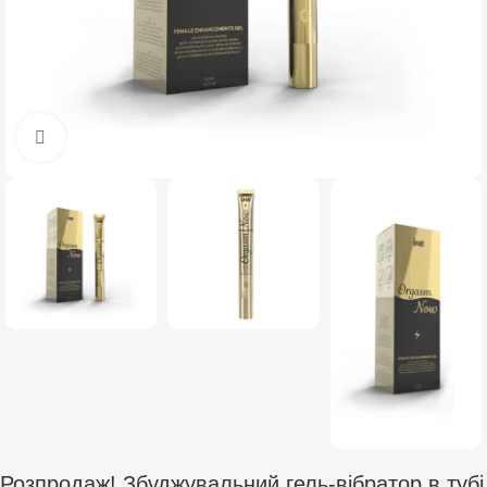
Click to enlarge
Розпродаж! Збуджувальний гель-вібратор в тубі