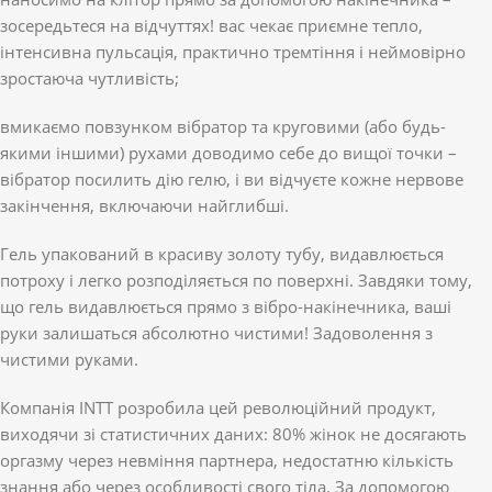
зосередьтеся на відчуттях! вас чекає приємне тепло,
інтенсивна пульсація, практично тремтіння і неймовірно
зростаюча чутливість;
вмикаємо повзунком вібратор та круговими (або будь-
якими іншими) рухами доводимо себе до вищої точки –
вібратор посилить дію гелю, і ви відчуєте кожне нервове
закінчення, включаючи найглибші.
Гель упакований в красиву золоту тубу, видавлюється
потроху і легко розподіляється по поверхні. Завдяки тому,
що гель видавлюється прямо з вібро-накінечника, ваші
руки залишаться абсолютно чистими! Задоволення з
чистими руками.
Компанія INTT розробила цей революційний продукт,
виходячи зі статистичних даних: 80% жінок не досягають
оргазму через невміння партнера, недостатню кількість
знання або через особливості свого тіла. За допомогою