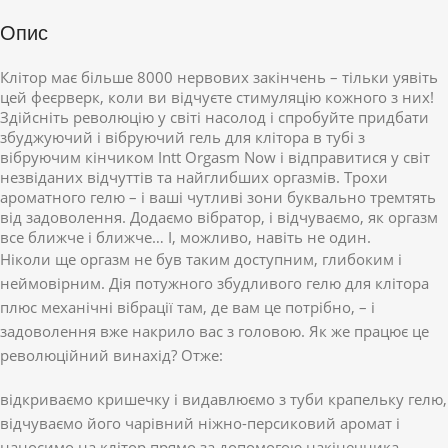
Опис
Клітор має більше 8000 нервових закінчень – тільки уявіть
цей феєрверк, коли ви відчуєте стимуляцію кожного з них!
Здійсніть революцію у світі насолод і спробуйте придбати
збуджуючий і вібруючий гель для клітора в тубі з
вібруючим кінчиком Intt Orgasm Now і відправитися у світ
незвіданих відчуттів та найглибших оргазмів. Трохи
ароматного гелю – і ваші чутливі зони буквально тремтять
від задоволення. Додаємо вібратор, і відчуваємо, як оргазм
все ближче і ближче… І, можливо, навіть не один.
Ніколи ще оргазм не був таким доступним, глибоким і
неймовірним. Дія потужного збудливого гелю для клітора
плюс механічні вібрації там, де вам це потрібно, – і
задоволення вже накрило вас з головою. Як же працює це
революційний винахід? Отже:
відкриваємо кришечку і видавлюємо з туби крапельку гелю,
відчуваємо його чарівний ніжно-персиковий аромат і
наносимо на клітор прямо за допомогою накінечника –