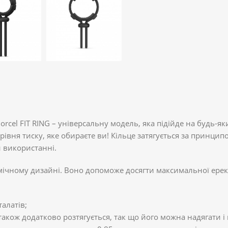
cel FIT RING – універсальну модель, яка підійде на будь-як
 рівня тиску, яке обираєте ви! Кільце затягується за принци
 використанні.
мічному дизайні. Воно допоможе досягти максимальної ерекці
алатів;
 також додатково розтягується, так що його можна надягати і п