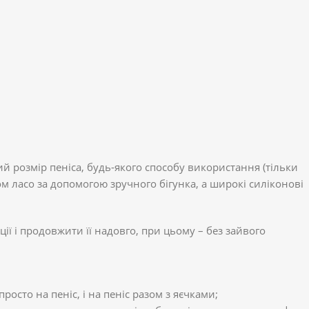
ий розмір пеніса, будь-якого способу використання (тільки
пом ласо за допомогою зручного бігунка, а широкі силіконові
ї і продовжити її надовго, при цьому – без зайвого
росто на пеніс, і на пеніс разом з яєчками;