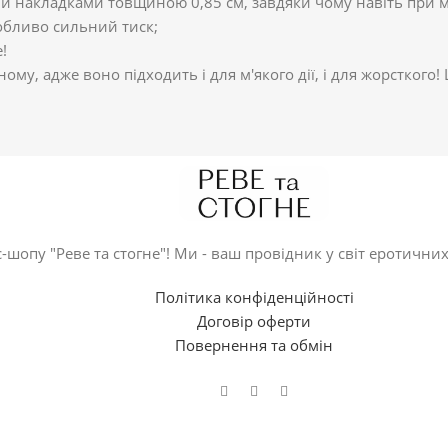
и накладками товщиною 0,85 см, завдяки чому навіть при м
собливо сильний тиск;
!
ному, адже воно підходить і для м'якого дії, і для жорсткого
-шопу "Реве та стогне"! Ми - ваш провідник у світ еротичних
Політика конфіденційності
Договір оферти
Повернення та обмін