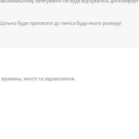
аксимальному затягуванні не буде відчуватись дискомфорт
! Щільно буде прилягати до пеніса будь-якого розміру!
 вражень, якості та задоволення.