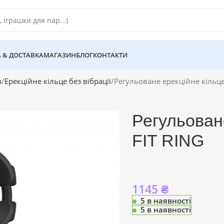
 & ДОСТАВКА
МАГАЗИН
БЛОГ
КОНТАКТИ
в
Ерекційне кільце без вібрації
Регульоване ерекційне кільце
Регульоване
FIT RING
1145
₴
5 в наявності
5 в наявності