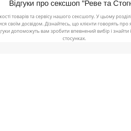
Відгуки про сексшоп "Реве та Стог
ості товарів та сервісу нашого сексшопу. У цьому розділі
ся своїм досвідом. Дізнайтесь, що клієнти говорять про я
дгуки допоможуть вам зробити впевнений вибір і знайти і
стосунках.