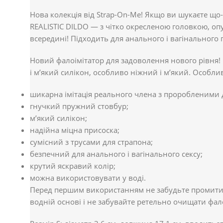
Нова колекція від Strap-On-Me! Якщо ви шукаєте що
REALISTIC DILDO — з чітко окресленою головкою, оп
всередині! Підходить для анального і вагінального
Новий фалоімітатор для задоволення нового рівня! В
і м’який силікон, особливо ніжний і м’який. Особли
шикарна імітація реального члена з проробленими 
гнучкий пружний стовбур;
м’який силікон;
надійна міцна присоска;
сумісний з трусами для страпона;
безпечний для анального і вагінального сексу;
крутий яскравий колір;
можна використовувати у воді.
Перед першим використанням не забудьте промити с
водній основі і не забувайте ретельно очищати фал