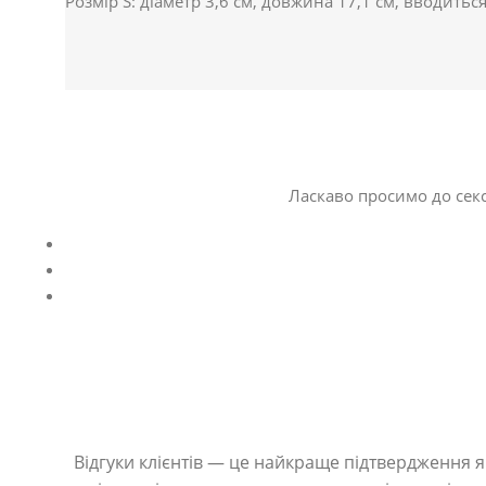
Розмір S: діаметр 3,6 см, довжина 17,1 см, вводить
Ласкаво просимо до секс
Відгуки клієнтів — це найкраще підтвердження як