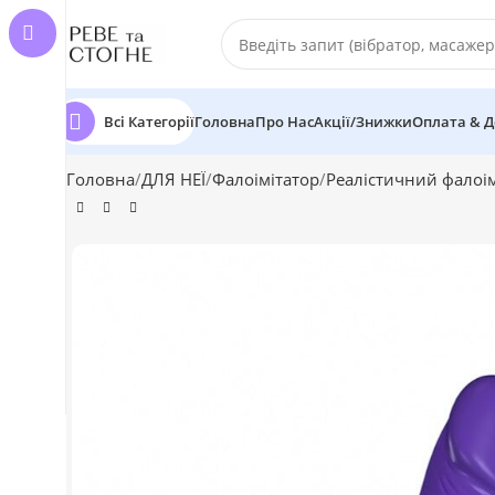
Всі Категорії
Головна
Про Нас
Акції/Знижки
Оплата & Д
Головна
ДЛЯ НЕЇ
Фалоімітатор
Реалістичний фалоім