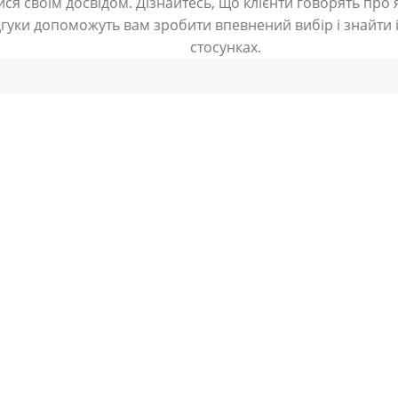
ся своїм досвідом. Дізнайтесь, що клієнти говорять про я
дгуки допоможуть вам зробити впевнений вибір і знайти і
стосунках.