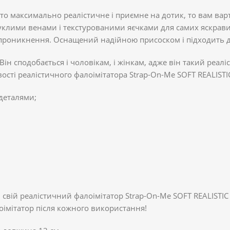
-то максимально реалістичне і приємне на дотик, то вам вар
уклими венами і текстурованими яєчками для самих яскрави
 проникнення. Оснащений надійною присоском і підходить дл
ін сподобається і чоловікам, і жінкам, адже він такий реалі
вості реалістичного фалоімітатора Strap-On-Me SOFT REALISTI
деталями;
вій реалістичний фалоімітатор Strap-On-Me SOFT REALISTIC
оімітатор після кожного використання!