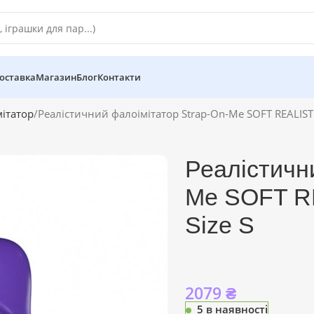
оставка
Магазин
Блог
Контакти
ітатор
Реалістичний фалоімітатор Strap-On-Me SOFT REALISTIC
Реалістичн
Me SOFT RE
Size S
2079
₴
5 в наявності