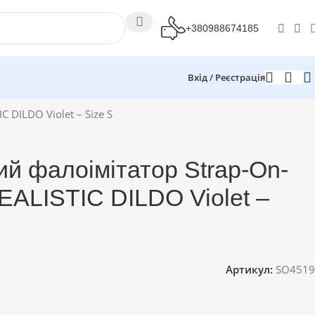
+380988674185
Вхід / Реєстрація
 DILDO Violet – Size S
ий фалоімітатор Strap-On-
ALISTIC DILDO Violet –
Артикул:
SO4519