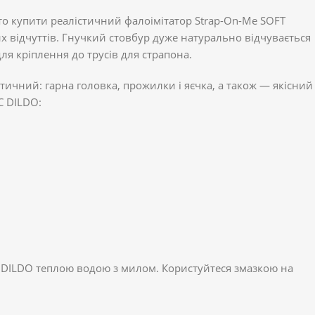
то купити реалістичний фалоімітатор Strap-On-Me SOFT
х відчуттів. Гнучкий стовбур дуже натурально відчувається
я кріплення до трусів для страпона.
стичний: гарна головка, прожилки і яєчка, а також — якісний
C DILDO:
 DILDO теплою водою з милом. Користуйтеся змазкою на