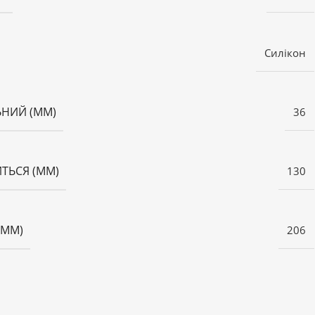
Силікон
ЬНИЙ (ММ)
36
ТЬСЯ (ММ)
130
(ММ)
206