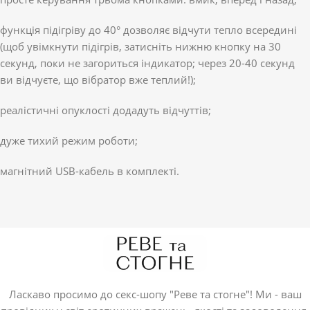
функція підігріву до 40° дозволяє відчути тепло всередині
(щоб увімкнути підігрів, затисніть нижню кнопку на 30
секунд, поки не загориться індикатор; через 20-40 секунд
ви відчуєте, що вібратор вже теплий!);
реалістичні опуклості додадуть відчуттів;
дуже тихий режим роботи;
магнітний USB-кабель в комплекті.
Ласкаво просимо до секс-шопу "Реве та стогне"! Ми - ваш