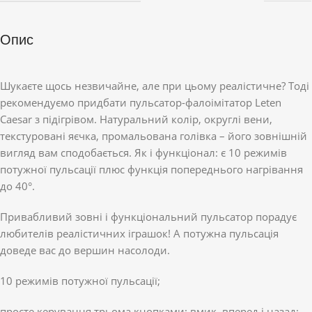
Опис
Шукаєте щось незвичайне, але при цьому реалістичне? Тоді
рекомендуємо придбати пульсатор-фалоімітатор Leten
Caesar з підігрівом. Натуральний колір, округлі вени,
текстуровані яєчка, промальована голівка – його зовнішній
вигляд вам сподобається. Як і функціонал: є 10 режимів
потужної пульсації плюс функція попереднього нагрівання
до 40°.
Привабливий зовні і функціональний пульсатор порадує
любителів реалістичних іграшок! А потужна пульсація
доведе вас до вершин насолоди.
10 режимів потужної пульсації;
просте керування трьома кнопками: вмик, вперед і назад;