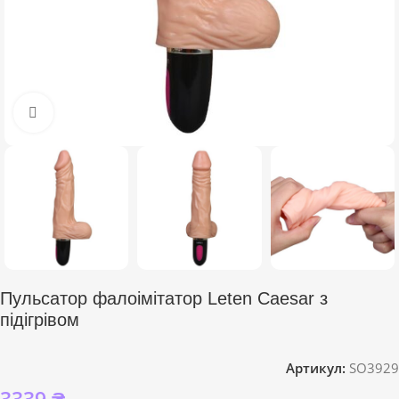
Click to enlarge
Пульсатор фалоімітатор Leten Caesar з
підігрівом
Артикул:
SO3929