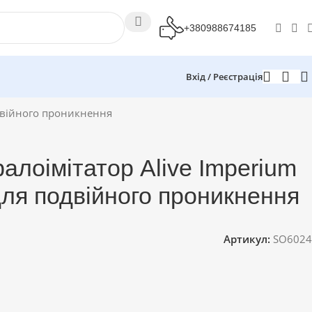
+380988674185
Вхід / Реєстрація
одвійного проникнення
алоімітатор Alive Imperium
 для подвійного проникнення
Артикул:
SO6024