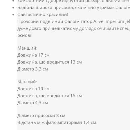
комфортний і добре відчутний розмір: більший пеніс
надійна широка присоска, яка міцно утримає фалоімі
фантастично красивий!
Прозорий подвійний фалоімітатор Alive Imperium Je
дуже довго при делікатному догляді: очищайте спе
основі!
Менший:
Довжина 17 см
Довжина, що вводиться 13 см
Діаметр 3,3 см
Більший:
Довжина 19 см
Довжина, що вводиться 15 см
Діаметр 4,3 см
Діаметр присоски 8 см
Відстань між фалоімітаторами 1,4 см