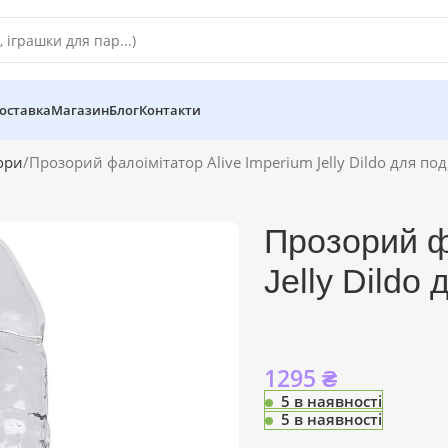
оставка
Магазин
Блог
Контакти
ори
Прозорий фалоімітатор Alive Imperium Jelly Dildo для п
Прозорий ф
Jelly Dildo
1295
₴
5 в наявності
5 в наявності