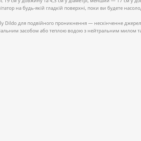
 19 см у довжину та 4,3 см у діаметрі, менший — 17 см у дов
татор на будь-якій гладкій поверхні, поки ви будете насол
lly Dildo для подвійного проникнення — нескінченне джере
ціальним засобом або теплою водою з нейтральним милом т