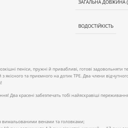
ЗАГАЛЬНА ДОВЖИНА 
ВОДОСТІЙКІСТЬ
а розкішні пеніси, пружні й привабливі, готові задовольняти
ий з якісного та приємного на дотик TPE. Два члени відчутног
!
я! Два красені забезпечать тобі найяскравіші переживання.
 з вимальованими венами та головками;