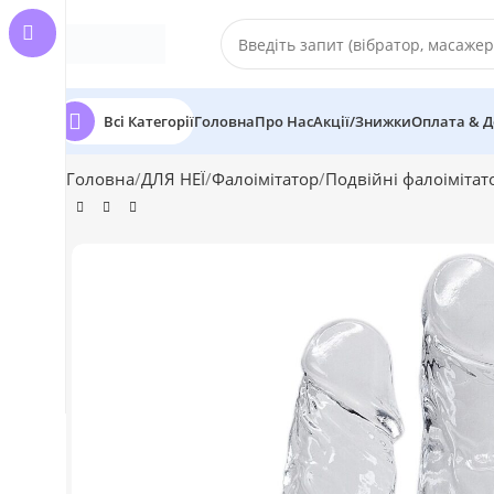
Всі Категорії
Головна
Про Нас
Акції/Знижки
Оплата & Д
Головна
ДЛЯ НЕЇ
Фалоімітатор
Подвійні фалоімітат