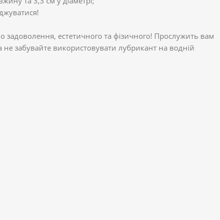
жину та 3,3 см у діаметрі;
оджуватися!
ло задоволення, естетичного та фізичного! Прослужить вам
а не забувайте використовувати лубрикант на водній