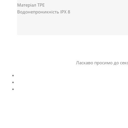
Матеріал TPE
Водонепроникність IPX 8
Ласкаво просимо до секс