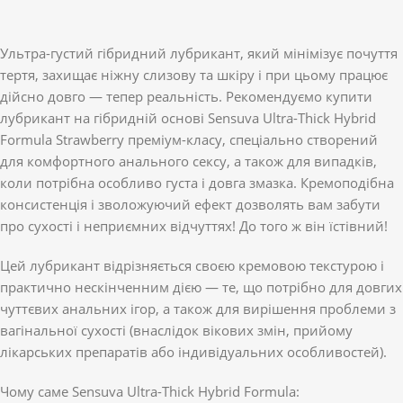
Ультра-густий гібридний лубрикант, який мінімізує почуття
тертя, захищає ніжну слизову та шкіру і при цьому працює
дійсно довго — тепер реальність. Рекомендуємо купити
лубрикант на гібридній основі Sensuva Ultra-Thick Hybrid
Formula Strawberry преміум-класу, спеціально створений
для комфортного анального сексу, а також для випадків,
коли потрібна особливо густа і довга змазка. Кремоподібна
консистенція і зволожуючий ефект дозволять вам забути
про сухості і неприємних відчуттях! До того ж він їстівний!
Цей лубрикант відрізняється своєю кремовою текстурою і
практично нескінченним дією — те, що потрібно для довгих
чуттєвих анальних ігор, а також для вирішення проблеми з
вагінальної сухості (внаслідок вікових змін, прийому
лікарських препаратів або індивідуальних особливостей).
Чому саме Sensuva Ultra-Thick Hybrid Formula: