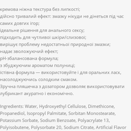
кремова ніжна текстура без липкості;
дійсно тривалий ефект: змазку нікуди не дінеться під час
самих довгих ігор;
ідеальне рішення для анального сексу;
підходить для чутливої шкіри/слизової;
вирішує проблему недостатньої природної змазки;
надає зволожуючий ефект;
pH-збалансована формула;
з збуджуючим ароматом полуниці;
їстівна формула — використовуйте і для оральних ласк,
насолоджуючись солодким смаком.
Зручна пляшечка з дозатором дозволяє використовувати
лубрикант акуратно і економічно.
Ingredients: Water, Hydroxyethyl Cellulose, Dimethicone,
Propanediol, Isopropyl Palmitate, Sorbitan Monostearate,
Potassium Sorbate, Sodium Benzoate, Polyacrylate 13,
Polyisobutene, Polysorbate 20, Sodium Citrate, Artificial Flavor