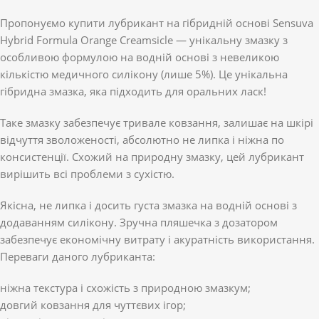
Пропонуємо купити лубрикант на гібридній основі Sensuva
Hybrid Formula Orange Creamsicle — унікальну змазку з
особливою формулою на водній основі з невеликою
кількістю медичного силікону (лише 5%). Це унікальна
гібридна змазка, яка підходить для оральних ласк!
Таке змазку забезпечує тривале ковзання, залишає на шкірі
відчуття зволоженості, абсолютно не липка і ніжна по
консистенції. Схожий на природну змазку, цей лубрикант
вирішить всі проблеми з сухістю.
Якісна, не липка і досить густа змазка на водній основі з
додаванням силікону. Зручна пляшечка з дозатором
забезпечує економічну витрату і акуратність використання.
Переваги даного лубриканта:
ніжна текстура і схожість з природною змазкум;
довгий ковзання для чуттєвих ігор;