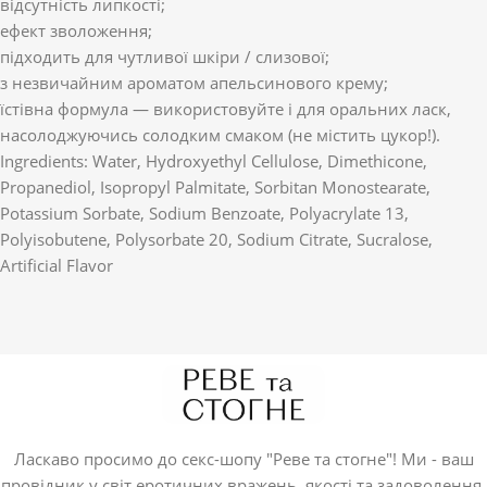
відсутність липкості;
ефект зволоження;
підходить для чутливої шкіри / слизової;
з незвичайним ароматом апельсинового крему;
їстівна формула — використовуйте і для оральних ласк,
насолоджуючись солодким смаком (не містить цукор!).
Ingredients: Water, Hydroxyethyl Cellulose, Dimethicone,
Propanediol, Isopropyl Palmitate, Sorbitan Monostearate,
Potassium Sorbate, Sodium Benzoate, Polyacrylate 13,
Polyisobutene, Polysorbate 20, Sodium Citrate, Sucralose,
Artificial Flavor
Ласкаво просимо до секс-шопу "Реве та стогне"! Ми - ваш
провідник у світ еротичних вражень, якості та задоволення.