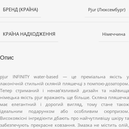
БРЕНД (КРАЇНА)
Pjur (Люксембург)
КРАЇНА НАДХОДЖЕННЯ
Німеччина
Опис
pjur INFINITY water-based — це преміальна якість у
лаконічній стильній скляній пляшечці з помпою-дозатором.
Тепер стриманий і ненав’язливий дизайн та найвища
німецька якість pjur вражають ще більше. Скляна пляшечка
має елегантний і дорогий вигляд, тому стане також
ідеальним подарунком або особливим сюрпризом.
Високоякісні інгредієнти дбають про найчутливішу шкіру та
забезпечують прекрасне ковзання. Змазка не містить олій,