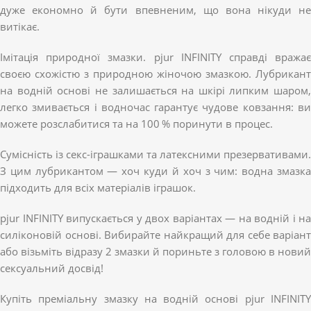
дуже економно й бути впевненим, що вона нікуди не
витікає.
Імітація природної змазки. pjur INFINITY справді вражає
своєю схожістю з природною жіночою змазкою. Лубрикант
на водній основі не залишається на шкірі липким шаром,
легко змивається і водночас гарантує чудове ковзання: ви
можете розслабитися та на 100 % поринути в процес.
Сумісність із секс-іграшками та латексними презервативами.
З цим лубрикантом — хоч куди й хоч з чим: водна змазка
підходить для всіх матеріалів іграшок.
pjur INFINITY випускається у двох варіантах — на водній і на
силіконовій основі. Вибирайте найкращий для себе варіант
або візьміть відразу 2 змазки й пориньте з головою в новий
сексуальний досвід!
Купіть преміальну змазку на водній основі pjur INFINITY