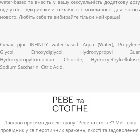
water-based та внесіть у вашу сексуальність додаткову дозу
відчуттів, відкриваючи незліченні можливості для чогось
нового. Любіть себе та вибирайте тільки найкраще!
Склад pjur INFINITY water-based: Aqua (Water), Propylene
Glycol, Ethoxydiglycol, Hydroxypropyl Guar
Hydroxypropyltrimonium Chloride, Hydroxyethylcellulose,
Sodium Saccharin, Citric Acid.
Ласкаво просимо до секс-шопу "Реве та стогне"! Ми - ваш
провідник у світ еротичних вражень, якості та задоволення.