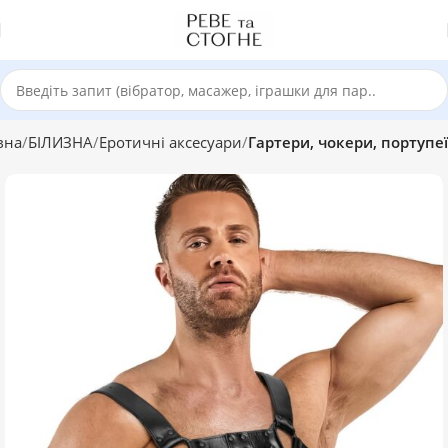
вна
БІЛИЗНА
Еротичні аксесуари
Гартери, чокери, портупеї