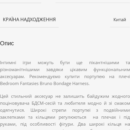
КРАЇНА НАДХОДЖЕННЯ
Китай
Опис
Інтимні ігри можуть бути ще пікантнішими та
різноманітнішими завдяки цікавим функціональним
аксесуарам. Рекомендуємо купити портупею на плечі
Bedroom Fantasies Bruno Bondage Harness.
Цей стильний аксесуар не залишить байдужим жодного
поціновувача БДСМ-сесій та любителя модно й зі смаком
одягнутися. Широкі стрепи портупеї з подвійними
заклепками та кільцями регулюються на плечах і під
руками, під особливості фігури. Два широкі кільця на