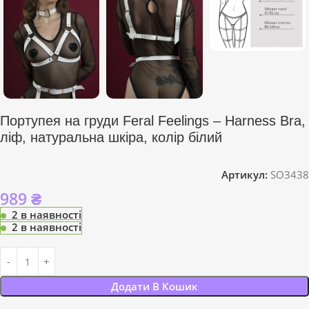
Портупея на груди Feral Feelings – Harness Bra,
ліф, натуральна шкіра, колір білий
Артикул:
SO3438
989
₴
2 в наявності
2 в наявності
Додати В Кошик