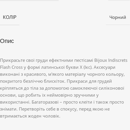
КОЛІР
Чорний
Опис
Прикрасьте свої груди ефектними пестісамі Bijoux Indiscrets
Flash Cross у формі латинської букви X (Ікс). Аксесуари
виконані з красивого, м'якого матеріалу чорного кольору,
покритого безліччю блискіток. Прикраси для грудей
кріпляться до тіла за допомогою самоклеючої силіконової
основи, що робить їх неймовірно зручними у
використанні. Багаторазові – просто клеїти і також просто
знімати. Перетворіть себе в спокусу, перед якою не
втримається жоден чоловік.