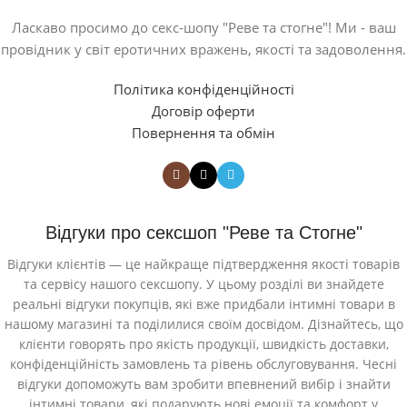
Ласкаво просимо до секс-шопу "Реве та стогне"! Ми - ваш
провідник у світ еротичних вражень, якості та задоволення.
Політика конфіденційності
Договір оферти
Повернення та обмін
Відгуки про сексшоп "Реве та Стогне"
Відгуки клієнтів — це найкраще підтвердження якості товарів
та сервісу нашого сексшопу. У цьому розділі ви знайдете
реальні відгуки покупців, які вже придбали інтимні товари в
нашому магазині та поділилися своїм досвідом. Дізнайтесь, що
клієнти говорять про якість продукції, швидкість доставки,
конфіденційність замовлень та рівень обслуговування. Чесні
відгуки допоможуть вам зробити впевнений вибір і знайти
інтимні товари, які подарують нові емоції та комфорт у