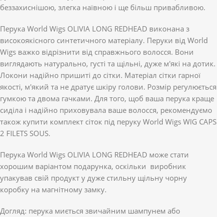
беззахиснішою, злегка наївною і ще більш привабливою.
Перука World Wigs OLIVIA LONG REDHEAD виконана з
високоякісного синтетичного матеріалу. Перуки від World
Wigs важко відрізнити від справжнього волосся. Вони
виглядають натурально, густі та щільні, дуже м'які на дотик.
Локони надійно пришиті до сітки. Матеріал сітки гарної
якості, м'який та не дратує шкіру голови. Розмір регулюється
гумкою та двома гачками. Для того, щоб ваша перука краще
сиділа і надійно приховувала ваше волосся, рекомендуємо
також купити комплект сіток під перуку World Wigs WIG CAPS
2 FILETS SOUS.
Перука World Wigs OLIVIA LONG REDHEAD може стати
хорошим варіантом подарунка, оскільки виробник
упакував свій продукт у дуже стильну щільну чорну
коробку на магнітному замку.
Догляд: перука миється звичайним шампунем або