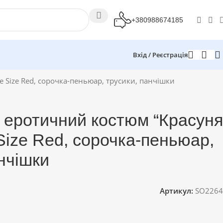
+380988674185
Вхід / Реєстрація
 Size Red, сорочка-пеньюар, трусики, панчішки
 еротичний костюм “Красуня
Size Red, сорочка-пеньюар,
нчішки
Артикул:
SO2264