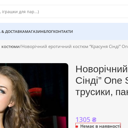
 & ДОСТАВКА
МАГАЗИН
БЛОГ
КОНТАКТИ
і костюми
Новорічний еротичний костюм “Красуня Сінді” One
Новорічний
Сінді” One 
трусики, па
1305
₴
Немає в наявності