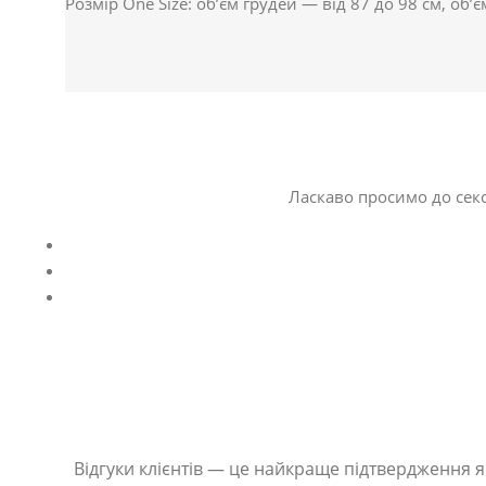
Розмір One Size: об’єм грудей — від 87 до 98 см, об’є
Ласкаво просимо до секс
Відгуки клієнтів — це найкраще підтвердження як