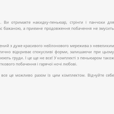
 Ви отримаєте накидку-пеньюар, стрінги і панчохи для
 вас бажаною, а приємне продовження побачення не змусить
лений з дуже красивого нейлонового мережива з невеликим
ротично відкриває спокусливі форми, залишаючи при цьому
юють груди. І це ще не все! У комплекті з пеньюаром також
ткового побачення і гарячої ночі любові.
– все це можливо разом із цим комплектом. Відчуйте себе