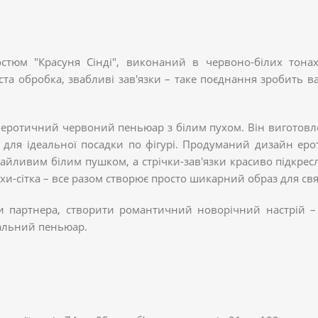
юм "Красуня Сінді", виконаний в червоно-білих тонах.
ста обробка, звабливі зав'язки – таке поєднання зробить
 еротичний червоний пеньюар з білим пухом. Він виготов
) для ідеальної посадки по фігурі. Продуманий дизайн е
айливим білим пушком, а стрічки-зав'язки красиво підкресл
и-сітка – все разом створює просто шикарний образ для свя
ати партнера, створити романтичний новорічний настрій 
альний пеньюар.