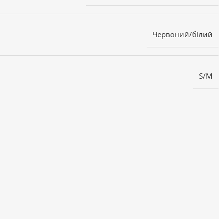
Червоний/білий
S/M