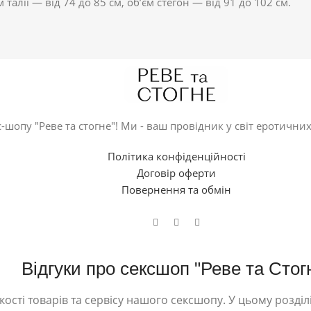
м талії — від 74 до 85 см, об’єм стегон — від 91 до 102 см.
-шопу "Реве та стогне"! Ми - ваш провідник у світ еротичних
Політика конфіденційності
Договір оферти
Повернення та обмін
Відгуки про сексшоп "Реве та Стог
ості товарів та сервісу нашого сексшопу. У цьому розділі