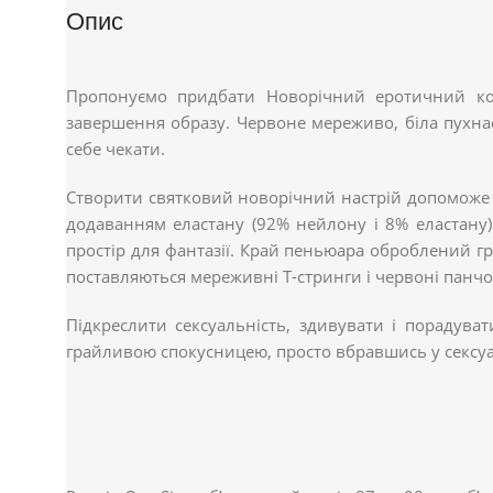
Опис
Пропонуємо придбати Новорічний еротичний кост
завершення образу. Червоне мереживо, біла пухна
себе чекати.
Створити святковий новорічний настрій допоможе
додаванням еластану (92% нейлону і 8% еластану
простір для фантазії. Край пеньюара оброблений гр
поставляються мереживні Т-стринги і червоні панчох
Підкреслити сексуальність, здивувати і порадув
грайливою спокусницею, просто вбравшись у сексу