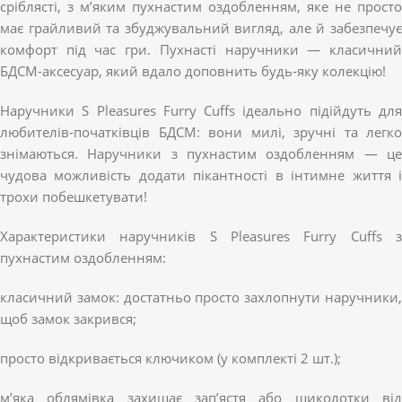
сріблясті, з м’яким пухнастим оздобленням, яке не просто
має грайливий та збуджувальний вигляд, але й забезпечує
комфорт під час гри. Пухнасті наручники — класичний
БДСМ-аксесуар, який вдало доповнить будь-яку колекцію!
Наручники S Pleasures Furry Cuffs ідеально підійдуть для
любителів-початківців БДСМ: вони милі, зручні та легко
знімаються. Наручники з пухнастим оздобленням — це
чудова можливість додати пікантності в інтимне життя і
трохи побешкетувати!
Характеристики наручників S Pleasures Furry Cuffs з
пухнастим оздобленням:
класичний замок: достатньо просто захлопнути наручники,
щоб замок закрився;
просто відкривається ключиком (у комплекті 2 шт.);
м’яка облямівка захищає зап’ястя або щиколотки від