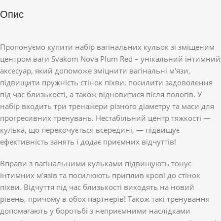
Опис
Пропонуємо купити набір вагінальних кульок зі зміщеним
центром ваги Svakom Nova Plum Red – унікальний інтимний
аксесуар, який допоможе зміцнити вагінальні м'язи,
підвищити пружність стінок піхви, посилити задоволення
під час близькості, а також відновитися після пологів. У
набір входить три тренажери різного діаметру та маси для
прогресивних тренувань. Нестабільний центр тяжкості —
кулька, що перекочується всередині, — підвищує
ефективність занять і додає приємних відчуттів!
Вправи з вагінальними кульками підвищують тонус
інтимних м'язів та посилюють приплив крові до стінок
піхви. Відчуття під час близькості виходять на новий
рівень, причому в обох партнерів! Також такі тренування
допомагають у боротьбі з неприємними наслідками