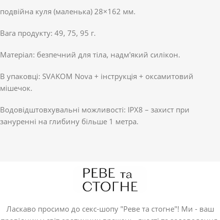
подвійна куля (маленька) 28×162 мм.
Вага продукту: 49, 75, 95 г.
Матеріал: безпечний для тіла, надм'який силікон.
В упаковці: SVAKOM Nova + інструкція + оксамитовий
мішечок.
Водовідштовхувальні можливості: IPX8 – захист при
зануренні на глибину більше 1 метра.
Ласкаво просимо до секс-шопу "Реве та стогне"! Ми - ваш