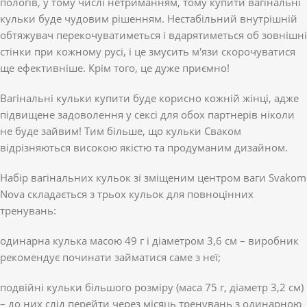
пологів, у тому числі нетриманням, тому купити вагінальні
кульки буде чудовим рішенням. Нестабільний внутрішній
обтяжувач перекочуватиметься і вдарятиметься об зовнішні
стінки при кожному русі, і це змусить м'язи скорочуватися
ще ефективніше. Крім того, це дуже приємно!
Вагінальні кульки купити буде корисно кожній жінці, адже
підвищене задоволення у сексі для обох партнерів ніколи
не буде зайвим! Тим більше, що кульки Сваком
відрізняються високою якістю та продуманим дизайном.
Набір вагінальних кульок зі зміщеним центром ваги Svakom
Nova складається з трьох кульок для повноцінних
тренувань:
одинарна кулька масою 49 г і діаметром 3,6 см – виробник
рекомендує починати займатися саме з неї;
подвійні кульки більшого розміру (маса 75 г, діаметр 3,2 см)
– до них слід перейти через місяць тренувань з одинарною