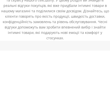
та сервісу нашого сексшопу. У цьому розділі ви знайдете
реальні відгуки покупців, які вже придбали інтимні товари в
нашому магазині та поділилися своїм досвідом. Дізнайтесь, що
клієнти говорять про якість продукції, швидкість доставки,
конфіденційність замовлень та рівень обслуговування. Чесні
відгуки допоможуть вам зробити впевнений вибір і знайти
інтимні товари, які подарують нові емоції та комфорт у
стосунках.