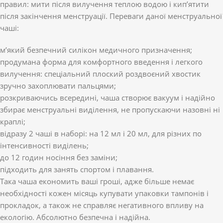
правил: мити після вилучення теплою водою і кип’ятити
після закінчення менструації. Переваги даної менструальної
чаші:
м’який безпечний силікон медичного призначення;
продумана форма для комфортного введення і легкого
вилучення: спеціальний плоский роздвоєний хвостик
зручно захоплювати пальцями;
розкриваючись всередині, чаша створює вакуум і надійно
збирає менструальні виділення, не пропускаючи назовні ні
краплі;
відразу 2 чаші в наборі: на 12 мл і 20 мл, для різних по
інтенсивності виділень;
до 12 годин носіння без заміни;
підходить для занять спортом і плавання.
Така чаша економить ваші гроші, адже більше немає
необхідності кожен місяць купувати упаковки тампонів і
прокладок, а також не справляє негативного впливу на
екологію. Абсолютно безпечна і надійна.