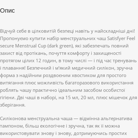
Опис
Відчуй себе в цілковитій безпеці навіть у найскладніші дні!
Пропонуємо купити набір менструальних чаш Satisfyer Feel
secure Menstrual Cup (dark green), які забезпечать повний
захист від протікань, почуття комфорту і захищеності
протягом цілих 12 годин, в тому числі — і під час тренувань
і плавання! Безпечний і м’який медичний силікон, зручна
форма з надійним роздвоєним хвостиком для простого
витягання плюс можливість багаторазового використання
роблять чашу практично ідеальним засобом особистої
гігієни. Дві чаші в наборі, на 15 мл, 20 мл, плюс мішечок для
зберігання.
Силіконова менструальна чаша — відмінна альтернатива
тампоном, більш екологічне і зручна, так як її можна
використовувати знову і знову, дотримуючись простих