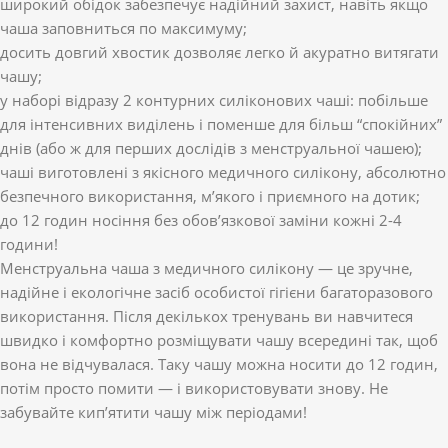
широкий обідок забезпечує надійний захист, навіть якщо
чаша заповниться по максимуму;
досить довгий хвостик дозволяє легко й акуратно витягати
чашу;
у наборі відразу 2 контурних силіконових чаші: побільше
для інтенсивних виділень і поменше для більш “спокійних”
днів (або ж для перших дослідів з менструальної чашею);
чаші виготовлені з якісного медичного силікону, абсолютно
безпечного використання, м’якого і приємного на дотик;
до 12 годин носіння без обов’язкової заміни кожні 2-4
години!
Менструальна чаша з медичного силікону — це зручне,
надійне і екологічне засіб особистої гігієни багаторазового
використання. Після декількох тренувань ви навчитеся
швидко і комфортно розміщувати чашу всередині так, щоб
вона не відчувалася. Таку чашу можна носити до 12 годин,
потім просто помити — і використовувати знову. Не
забувайте кип’ятити чашу між періодами!