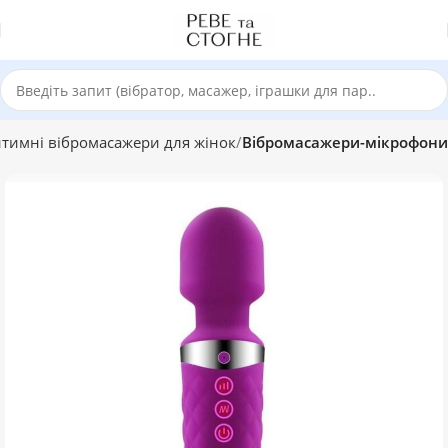
нтимні вібромасажери для жінок
Вібромасажери-мікрофони