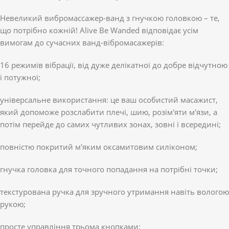
Невеликий вибромассажер-ванд з гнучкою головкою – те,
що потрібно кожній! Alive Be Wanded відповідає усім
вимогам до сучасних ванд-вібромасажерів:
16 режимів вібрації, від дуже делікатної до добре відчутною
і потужної;
універсальне використання: це ваш особистий масажист,
який допоможе розслабити плечі, шию, розім'яти м'язи, а
потім перейде до самих чутливих зонах, зовні і всередині;
повністю покритий м'яким оксамитовим силіконом;
гнучка головка для точного попадання на потрібні точки;
текстурована ручка для зручного утримання навіть вологою
рукою;
просте управління трьома кнопками;