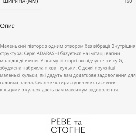
ШИРИНА (ММ)
160
Опис
Маленький півторс з одним отвором без вібрації Внутрішня
структура: Серія ADARASHI базується на імітації вагіни
молодої дівчини. У цьому півторсі ви відчуєте точку G,
збуджена набрякла піхва і кульки. Є деякі пружніші
маленькі кульки, які дадуть вам додаткове задоволення для
головки члена. Сильне чотириступеневе стиснення
кільцями з кульок дасть вам максимум задоволення.