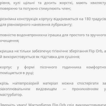
рівня, кулі щільні та досить жорсткі, мають хвилясту
поверхню та потужно стимулюють член;
рознімна конструкція корпусу відкривається на 180 градусів
для рівномірного нанесення лубриканту;
повністю водонепроникна іграшка для простого та зручного
очищення;
кришка не тільки забезпечує гігієнічне зберігання Flip Orb, а
й використовується як підставка для сушіння;
корпус у формі пісочного годинника комфортно
поміщається в руці;
крізь напівпрозорий матеріал можна спостерігати за
захоплювальним видовищем — проникненням у
мастурбатор.
Зверніть увагу! Мастурбатор Flip Orb слід використовувати