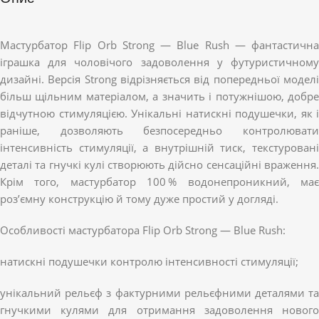
Мастурбатор Flip Orb Strong — Blue Rush — фантастична
іграшка для чоловічого задоволення у футуристичному
дизайні. Версія Strong відрізняється від попередньої моделі
більш щільним матеріалом, а значить і потужнішою, добре
відчутною стимуляцією. Унікальні натискні подушечки, як і
раніше, дозволяють безпосередньо контролювати
інтенсивність стимуляції, а внутрішній тиск, текстуровані
деталі та гнучкі кулі створюють дійсно сенсаційні враження.
Крім того, мастурбатор 100 % водонепроникний, має
роз’ємну конструкцію й тому дуже простий у догляді.
Особливості мастурбатора Flip Orb Strong — Blue Rush:
натискні подушечки контролю інтенсивності стимуляції;
унікальний рельєф з фактурними рельєфними деталями та
гнучкими кулями для отримання задоволення нового