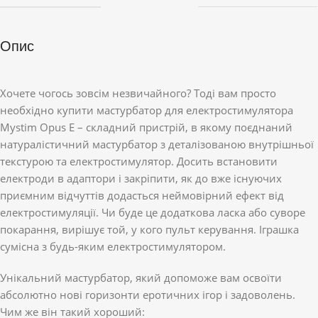
Опис
Хочете чогось зовсім незвичайного? Тоді вам просто
необхідно купити мастурбатор для електростимулятора
Mystim Opus E – складний пристрій, в якому поєднаний
натуралістичний мастурбатор з деталізованою внутрішньої
текстурою та електростимулятор. Досить встановити
електроди в адаптори і закріпити, як до вже існуючих
приємним відчуттів додасться неймовірний ефект від
електростимуляції. Чи буде це додаткова ласка або суворе
покарання, вирішує той, у кого пульт керування. Іграшка
сумісна з будь-яким електростимулятором.
Унікальний мастурбатор, який допоможе вам освоїти
абсолютно нові горизонти еротичних ігор і задоволень.
Чим же він такий хороший: