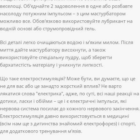
веселощі. Об'єднайте 2 задоволення в одне або розбавте
насолоду потужним імпульсом – з цим мастурбатором
можливо все. Обов'язково використовуйте лубрикант на
водній основі або струмопровідний гель.
Всі деталі легко очищаються водою і м'яким милом. Після
миття дайте мастурбатору висохнути, а також
використовуйте спеціальну пудру, щоб зберегти
бархатистість матеріалу і уникнути липкості.
Що таке електростимуляція? Може бути, ви думаєте, що це
не для вас або це занадто жорсткий вплив? Не варто
лякатися слова "електрика", адже, по суті, всі наші реакції на
дотики, ласки і обійми – це і є електричні імпульси, які
нервова система посилає до кожного нервового закінчення.
Електростимуляція давно використовується в медицині
(всім нам ще з дитинства знайомий електрофорез) і спорті,
для додаткового тренування м'язів.