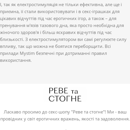
І, так як електростимуляція не тільки ефективна, але ще і
приємна, її стали використовувати і в секс-іграшках для
цікавих відчуттів під час еротичних ігор, а також – для
тренування м'язів тазового дна, яка просто необхідна для
жіночого здоров'я і більш яскравих відчуттів під час
близькості. З електростимулятором ви самі регулюєте силу
впливу, так що можна не боятися переборщити. Всі
прилади Mystim безпечні при дотриманні правил
використання.
Ласкаво просимо до секс-шопу "Реве та стогне"! Ми - ваш
провідник у світ еротичних вражень, якості та задоволення.