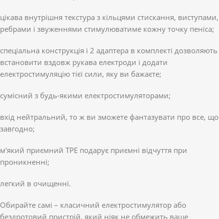
цікава внутрішня текстура з кільцями стискання, виступами,
ребрами і звуженнями стимулюватиме кожну точку пеніса;
спеціальна конструкція і 2 адаптера в комплекті дозволяють
встановити вздовж рукава електроди і додати
електростимуляцію тієї сили, яку ви бажаєте;
сумісний з будь-якими електростимуляторами;
вхід нейтральний, то ж ви зможете фантазувати про все, що
завгодно;
м'який приємний ТРЕ подарує приємні відчуття при
проникненні;
легкий в очищенні.
Обирайте самі – класичний електростимулятор або
бездротовий пристрій, який ніяк не обмежить ваше