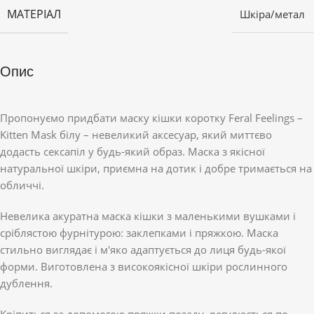
МАТЕРІАЛ
Шкіра/метал
Опис
Пропонуємо придбати маску кішки коротку Feral Feelings –
Kitten Mask білу – невеликий аксесуар, який миттєво
додасть сексапіл у будь-який образ. Маска з якісної
натуральної шкіри, приємна на дотик і добре тримається на
обличчі.
Невелика акуратна маска кішки з маленькими вушками і
сріблястою фурнітурою: заклепками і пряжкою. Маска
стильно виглядає і м'яко адаптується до лиця будь-якої
форми. Виготовлена ​​з високоякісної шкіри рослинного
дублення.
Кріпиться за допомогою пряжки позаду, регулюється по