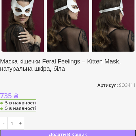
Маска кішечки Feral Feelings – Kitten Mask,
натуральна шкіра, біла
Артикул:
SO3411
735
₴
5 в наявності
5 в наявності
Додати В Кошик