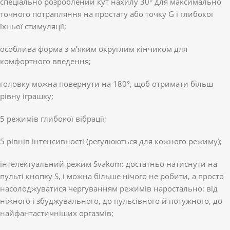
спеціально розроблений кут нахилу 30° для максимально
точного потрапляння на простату або точку G і глибокої
їхньої стимуляції;
особлива форма з м’яким округлим кінчиком для
комфортного введення;
головку можна повернути на 180°, щоб отримати більш
рівну іграшку;
5 режимів глибокої вібрації;
5 рівнів інтенсивності (регулюються для кожного режиму);
інтелектуальний режим Svakom: достатньо натиснути на
пульті кнопку S, і можна більше нічого не робити, а просто
насолоджуватися чергуванням режимів наростально: від
ніжного і збуджувального, до пульсівного й потужного, до
найфантастичніших оргазмів;