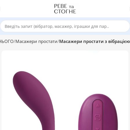
НЬОГО
Масажери простати
Масажери простати з вібрацією