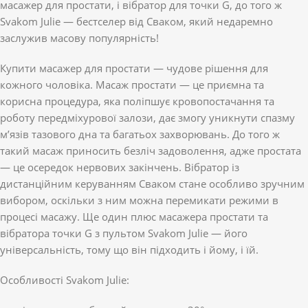
масажер для простати, і вібратор для точки G, до того ж
Svakom Julie — бестселер від Сваком, який недаремно
заслужив масову популярність!
Купити масажер для простати — чудове рішення для
кожного чоловіка. Масаж простати — це приємна та
корисна процедура, яка поліпшує кровопостачання та
роботу передміхурової залози, дає змогу уникнути спазму
м’язів тазового дна та багатьох захворювань. До того ж
такий масаж приносить безліч задоволення, адже простата
— це осередок нервових закінчень. Вібратор із
дистанційним керуванням Сваком стане особливо зручним
вибором, оскільки з ним можна перемикати режими в
процесі масажу. Ще один плюс масажера простати та
вібратора точки G з пультом Svakom Julie — його
універсальність, тому що він підходить і йому, і їй.
Особливості Svakom Julie: