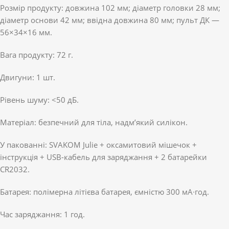
Розмір продукту: довжина 102 мм; діаметр головки 28 мм;
діаметр основи 42 мм; ввідна довжина 80 мм; пульт ДК —
56×34×16 мм.
Вага продукту: 72 г.
Двигуни: 1 шт.
Рівень шуму: <50 дБ.
Матеріал: безпечний для тіла, надм’який силікон.
У пакованні: SVAKOM Julie + оксамитовий мішечок +
інструкція + USB-кабель для заряджання + 2 батарейки
CR2032.
Батарея: полімерна літієва батарея, ємністю 300 мА∙год.
Час заряджання: 1 год.