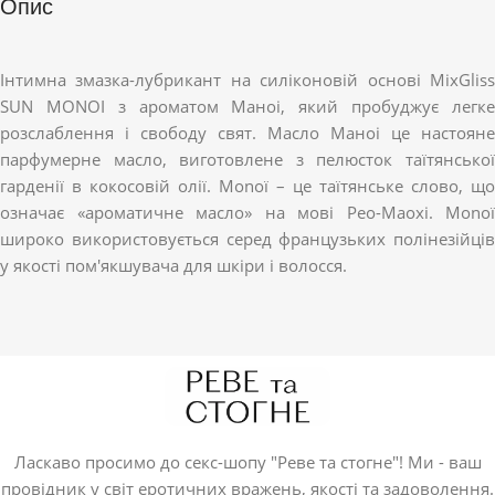
Опис
Інтимна змазка-лубрикант на силіконовій основі MixGliss
SUN MONOI з ароматом Маноі, який пробуджує легке
розслаблення і свободу свят. Масло Маноі це настояне
парфумерне масло, виготовлене з пелюсток таїтянської
гарденії в кокосовій олії. Monoï – це таїтянське слово, що
означає «ароматичне масло» на мові Рео-Маохі. Monoï
широко використовується серед французьких полінезійців
у якості пом'якшувача для шкіри і волосся.
Ласкаво просимо до секс-шопу "Реве та стогне"! Ми - ваш
провідник у світ еротичних вражень, якості та задоволення.