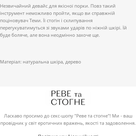
Незвичайний девайс для якісної порки. Повз такий
інструмент неможливо пройти, якщо ви справжній
поціновувач Теми. Її стогін і схлипування
перегукуватимуться зі звуками ударів по ніжній шкірі. Їй
буде боляче, але вона неодмінно захоче ще.
Матеріал: натуральна шкіра, дерево
Ласкаво просимо до секс-шопу "Реве та стогне"! Ми - ваш
провідник у світ еротичних вражень, якості та задоволення.