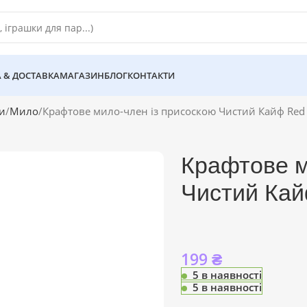
 & ДОСТАВКА
МАГАЗИН
БЛОГ
КОНТАКТИ
ки
Мило
Крафтове мило-член із присоскою Чистий Кайф Red 
Крафтове м
Чистий Кай
199
₴
5 в наявності
5 в наявності