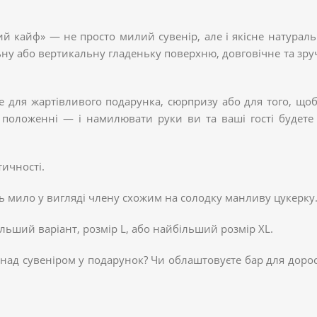
 кайф» — не просто милий сувенір, але і якісне натураль
ьну або вертикальну гладеньку поверхню, довговічне та зру
е для жартівливого подарунка, сюрпризу або для того, щоб
 положенні — і намилювати руки ви та ваші гості будете
ичності.
ь мило у вигляді члену схожим на солодку манливу цукерку
льший варіант, розмір L, або найбільший розмір XL.
 над сувеніром у подарунок? Чи облаштовуєте бар для дорос