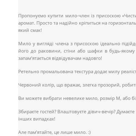
Пропонуємо купити мило-член із присоскою «Чистий
аромат. Просто та надійно кріпиться на горизонтал
який смак!
Мило у вигляді члена з присоскою ідеально підійд
його до раковини, стіни або шафки в будь-якому
запам’ятається відвідувачам надовго!
Ретельно промальована текстура додає милу реаліст
Червоний колір, що вражає, злегка прозорий, робит
Ви можете вибрати невелике мило, розмір М, або бі
Збираєте гостей? Влаштовуєте дівич-вечір? Думаєте
інших випадках!
Але пам’ятайте, це лише мило. :)