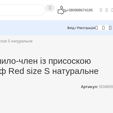
+380988674185
Вхід / Реєстрація
size S натуральне
ило-член із присоскою
ф Red size S натуральне
Артикул:
SO4800