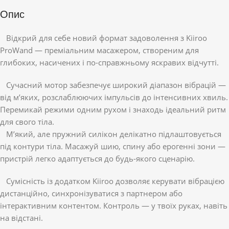
Опис
Відкрий для себе новий формат задоволення з Kiiroo
ProWand — преміальним масажером, створеним для
глибоких, насичених і по-справжньому яскравих відчутті.
Сучасний мотор забезпечує широкий діапазон вібрацій —
від м’яких, розслаблюючих імпульсів до інтенсивних хвиль.
Перемикай режими одним рухом і знаходь ідеальний ритм
для свого тіла.
М’який, але пружний силікон делікатно підлаштовується
під контури тіла. Масажуй шию, спину або ерогенні зони —
пристрій легко адаптується до будь-якого сценарію.
Сумісність із додатком Kiiroo дозволяє керувати вібрацією
дистанційно, синхронізуватися з партнером або
інтерактивним контентом. Контроль — у твоїх руках, навіть
на відстані.